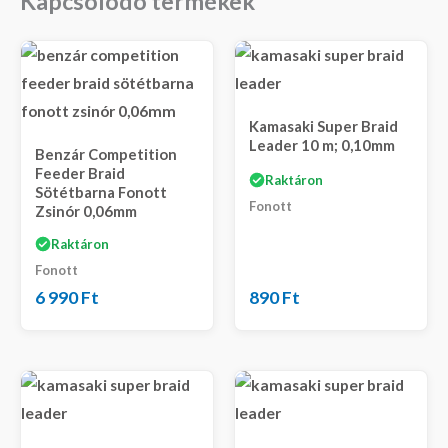
Kapcsolódó termékek
Kamasaki Super Braid
Leader 10 m; 0,10mm
Benzár Competition
Feeder Braid
Raktáron
Sötétbarna Fonott
Fonott
Zsinór 0,06mm
Raktáron
Fonott
6 990
Ft
890
Ft