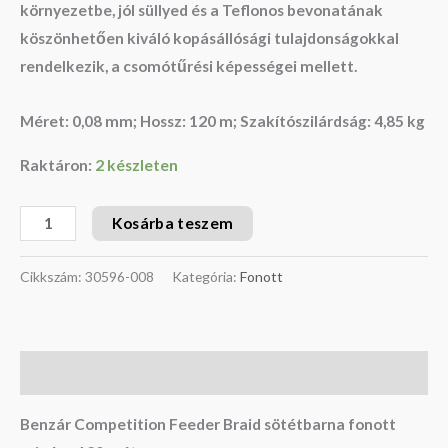
környezetbe, jól süllyed és a Teflonos bevonatának
köszönhetően kiváló kopásállósági tulajdonságokkal
rendelkezik, a csomótűrési képességei mellett.
Méret: 0,08 mm; Hossz: 120 m; Szakítószilárdság: 4,85 kg
Raktáron:
2 készleten
Kosárba teszem
Cikkszám:
30596-008
Kategória:
Fonott
Leírás
Benzár Competition Feeder Braid sötétbarna fonott