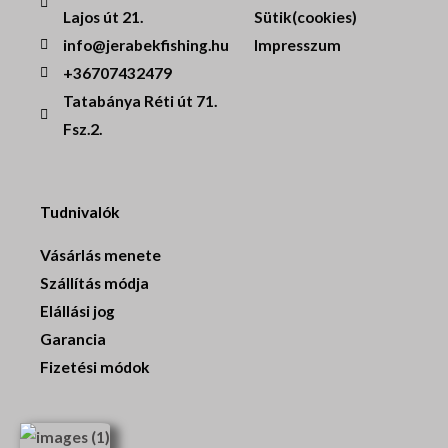
Lajos út 21.
Sütik(cookies)
info@jerabekfishing.hu
Impresszum
+36707432479
Tatabánya Réti út 71.
Fsz.2.
Tudnivalók
Vásárlás menete
Szállítás módja
Elállási jog
Garancia
Fizetési módok