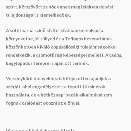
szőtt, körszövött zsinór, ennek megfelelően dobási
tulajdonságai is kiemelkedőek.
A sötétbarna színű kivitel kiválóan beleolvad a
környezetbe, jól süllyed és a Teflonos bevonatának
köszönhetően kiváló kopásállósági tulajdonságokkal
rendelkezik, a csomótűrési képességei mellett. Akadós,
kagylópados terepre is ajánlott termék.
Versenykörülményekhez is kifejezetten ajánljuk a
szériát, ahol engedélyezett a fonott főzsinórok
használata, de a hétköznapi pecák alkalmával sem
fognak csalódást okozni az előnyei.