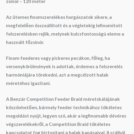
zsinór – 120 méter
Az ütemes finomszerelékes horgászatok sikere, a
megfelelően összeállított és a végletekig lefinomított
felszerelésben rejlik, melynek kulcsfontosságú eleme a
használt főzsinór.
Finom feederes vagy pickeres pecákon, főleg, ha
versenykörülmények is adottak, érdemes a felszerelés
harmóniájára törekedni, azt a megcélzott halak
méretéhez igazítani.
A Benzár Competition Feeder Braid méretskálájának
köszönhetően, bármely feeder technikához tökéletes
megoldást nyújt, legyen szó, akár a legfinomabb dévéres
végszerelékekről, a Competition Braid tökéletes
kapcsolatot fog biztosítani a halak kapásaival. 8 szálból