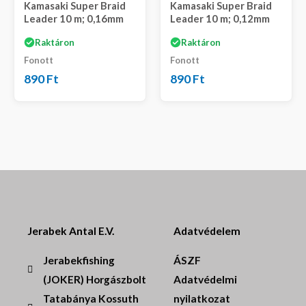
Kamasaki Super Braid
Kamasaki Super Braid
Leader 10 m; 0,16mm
Leader 10 m; 0,12mm
Raktáron
Raktáron
Fonott
Fonott
890
Ft
890
Ft
Jerabek Antal E.V.
Adatvédelem
Jerabekfishing
ÁSZF
(JOKER) Horgászbolt
Adatvédelmi
Tatabánya Kossuth
nyilatkozat