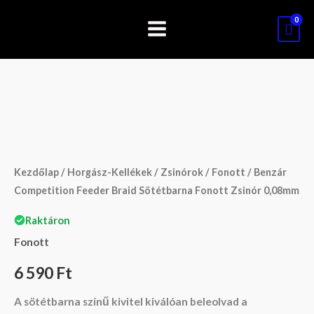
Skip
to
content
Benzár
Competition
Feeder
Braid
Kezdőlap
/
Horgász-Kellékek
/
Zsinórok
/
Fonott
/ Benzár
Sötétbarna
Competition Feeder Braid Sötétbarna Fonott Zsinór 0,08mm
Fonott
Raktáron
Zsinór
Fonott
0,08mm
mennyiség
6 590
Ft
A sötétbarna színű kivitel kiválóan beleolvad a