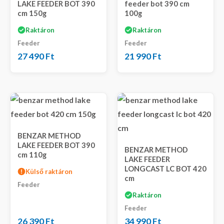
LAKE FEEDER BOT 390
feeder bot 390 cm
cm 150g
100g
Raktáron
Raktáron
Feeder
Feeder
27 490
Ft
21 990
Ft
BENZAR METHOD
LAKE FEEDER BOT 390
BENZAR METHOD
cm 110g
LAKE FEEDER
LONGCAST LC BOT 420
Külső raktáron
cm
Feeder
Raktáron
Feeder
26 390
Ft
34 990
Ft