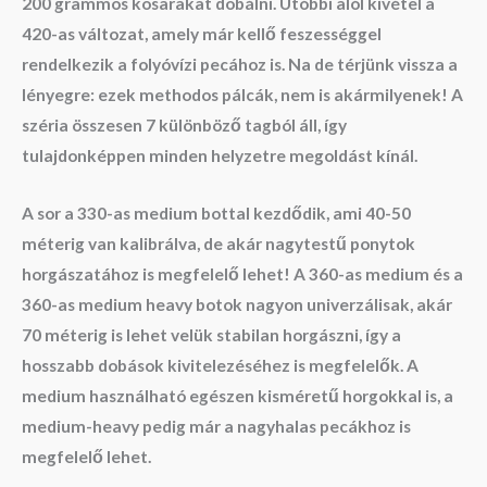
200 grammos kosarakat dobálni. Utóbbi alól kivétel a
420-as változat, amely már kellő feszességgel
rendelkezik a folyóvízi pecához is. Na de térjünk vissza a
lényegre: ezek methodos pálcák, nem is akármilyenek! A
széria összesen 7 különböző tagból áll, így
tulajdonképpen minden helyzetre megoldást kínál.
A sor a 330-as medium bottal kezdődik, ami 40-50
méterig van kalibrálva, de akár nagytestű ponytok
horgászatához is megfelelő lehet! A 360-as medium és a
360-as medium heavy botok nagyon univerzálisak, akár
70 méterig is lehet velük stabilan horgászni, így a
hosszabb dobások kivitelezéséhez is megfelelők. A
medium használható egészen kisméretű horgokkal is, a
medium-heavy pedig már a nagyhalas pecákhoz is
megfelelő lehet.