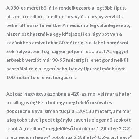
A 390-es méretből áll a rendelkezésre a legtöbb típus,
hiszen a medium, medium-heavy és a heavy verzió is
bekerült a szortimentbe. A medium a legkülönlegesebb,
hiszen ezt használva egy kifejezetten lágy bot van a
kezünkben amivel akár 80 méterig is el lehet horgászni.
Sok helyzetben fog nagyon jól jönni ez a bot! Az eggyel
erősebb verziót már 90-95 méterig is lehet gond nélkül
használni, míg a legerősebb, heavy típussal már bőven
100 méter fölé lehet horgászni.
Az igazi nagyágyú azonban a 420-as, mellyel már a határ
a csillagos ég! Ez a bot egy megfelelő orsóval és
dobótechnikával simán tudja a 120-130 métert, ami már
a legtöbb távoli pecát igénylő tavon is elegendő szokott
lenni. A „medium” megjelölésű botokhoz 1,2,illetve 3 OZ-
s, a „medium heavy” botokhoz 2, 3, illetv4 OZ-s, a „heavy”