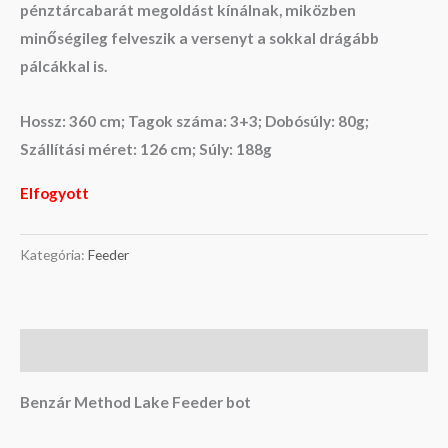
pénztárcabarát megoldást kínálnak, miközben
minőségileg felveszik a versenyt a sokkal drágább
pálcákkal is.
Hossz: 360 cm; Tagok száma: 3+3; Dobósúly: 80g;
Szállítási méret: 126 cm; Súly: 188g
Elfogyott
Kategória:
Feeder
Leírás
Benzár Method Lake Feeder bot