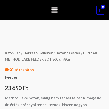
Skip
to
content
Kezdőlap
/
Horgász-Kellékek
/
Botok
/
Feeder
/ BENZAR
METHOD LAKE FEEDER BOT 360 cm 80g
Külső raktáron
Feeder
23 690
Ft
Method Lake botok, eddig nem tapasztaltan kimagasló
ár-érték aránnyal rendelkeznek, hiszen nagyon