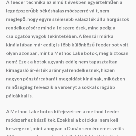
A feeder technika az elmúlt években egyértelműen a
legnépszerűbb békéshalas módszerré vált, nem
meglepő, hogy egyre szélesebb választék áll a horgászok
rendelkezésére mind a felszerelések, mind pedig a
csalogatóanyagok tekintetében. A Benzár márka
kínálatában már eddig is több különböző feeder bot volt,
olyan azonban, mint a Method Lake botok, még biztosan
nem! Ezek a botok ugyanis eddig nem tapasztaltan
kimagasló ár-érték aránnyal rendelkeznek, hiszen
nagyon pénztárcabarát megoldást kínálnak, miközben
minőségileg felveszik a versenyt a sokkal drágább
pálcákkal is.
A Method Lake botok kifejezetten a method feeder
módszerhez készültek. Ezekkel a botokkal nem kell
keszegezni, mint ahogyan a Dunán sem érdemes velük