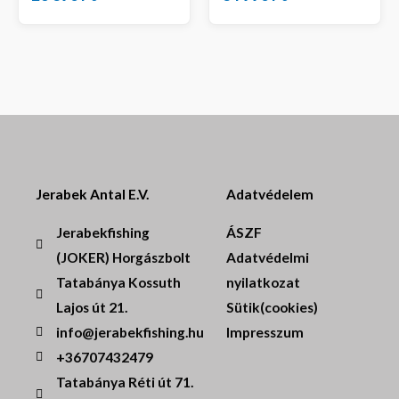
Jerabek Antal E.V.
Adatvédelem
Jerabekfishing
ÁSZF
(JOKER) Horgászbolt
Adatvédelmi
Tatabánya Kossuth
nyilatkozat
Lajos út 21.
Sütik(cookies)
info@jerabekfishing.hu
Impresszum
+36707432479
Tatabánya Réti út 71.