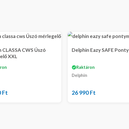
in CLASSA CWS Úszó
Delphin Eazy SAFE Pont
elő XXL
ron
Raktáron
Delphin
0
Ft
26 990
Ft