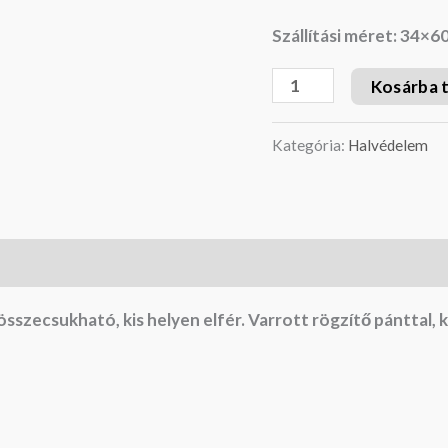
Szállítási méret: 34×6
Kosárba 
Kategória:
Halvédelem
zecsukható, kis helyen elfér. Varrott rögzítő pánttal, k