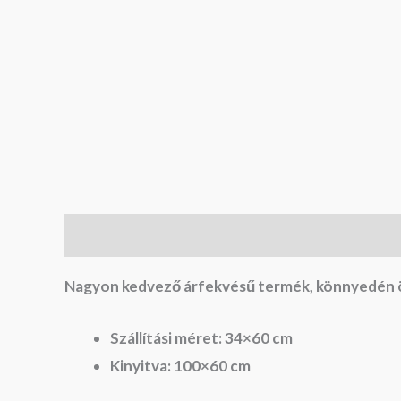
Leírás
Nagyon kedvező árfekvésű termék, könnyedén öss
Szállítási méret: 34×60 cm
Kinyitva: 100×60 cm