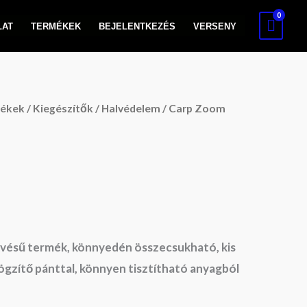
LAT
TERMÉKEK
BEJELENTKEZÉS
VERSENY
lékek
/
Kiegészítők
/
Halvédelem
/ Carp Zoom
vésű termék, könnyedén összecsukható, kis
rögzítő pánttal, könnyen tisztítható anyagból