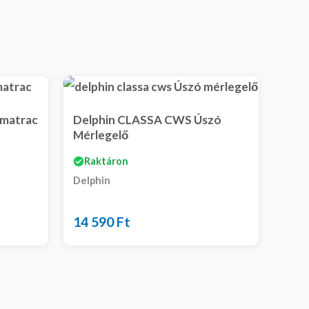
ymatrac
Delphin CLASSA CWS Úszó
Mérlegelő
Raktáron
Delphin
14 590
Ft