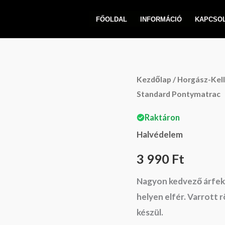
FŐOLDAL
INFORMÁCIÓ
KAPCSO
Carp
Kezdőlap
/
Horgász-Kel
Standard Pontymatrac
Zoom
Standard
Raktáron
Pontymatrac
Halvédelem
mennyiség
3 990
Ft
Nagyon kedvező árfek
helyen elfér. Varrott 
készül.