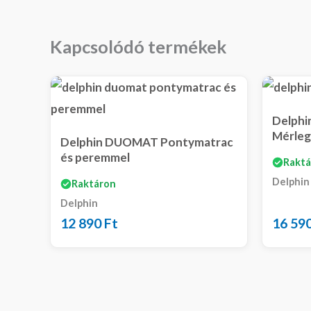
Kapcsolódó termékek
Delph
Mérleg
Delphin DUOMAT Pontymatrac
és peremmel
Raktá
Delphin
Raktáron
Delphin
12 890
Ft
16 59