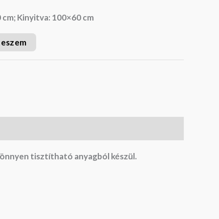
0 cm; Kinyitva: 100×60 cm
teszem
önnyen tisztítható anyagból készül.