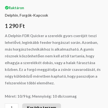
Raktáron
Delphin
,
Forgók-Kapcsok
1 290
Ft
A Delphin FDR Quicker a szerelék gyors cseréjét teszi
lehetővé, leginkább feeder horgászat során. Azonban,
más horgásztechnikákhoz is alkalmazható. A gumis
résznek köszönhetően nem kell attól tartania, hogy
elhagyja a szerelékét dobás, vagy a halak fárasztása
közben. Ez a forgó meggátolja a zsinór csavarodását, és
négy különböző méretben kapható, hogy passzoljon a
felszerelése többi eleméhez.
Méret: 10/9 kg; Mennyiség: 10 db/csomag
Kosárba teszem