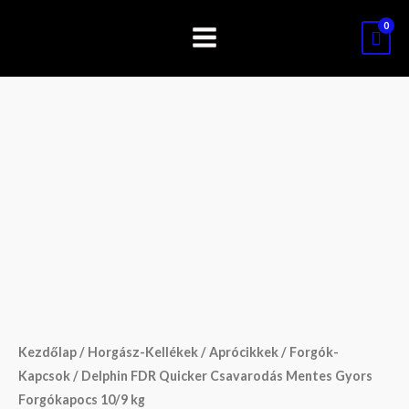
Skip
to
content
Delphin
FDR
Quicker
Csavarodás
Mentes
Gyors
Forgókapocs
10/9
kg
Kezdőlap
/
Horgász-Kellékek
/
Aprócikkek
/
Forgók-
mennyiség
Kapcsok
/ Delphin FDR Quicker Csavarodás Mentes Gyors
Forgókapocs 10/9 kg