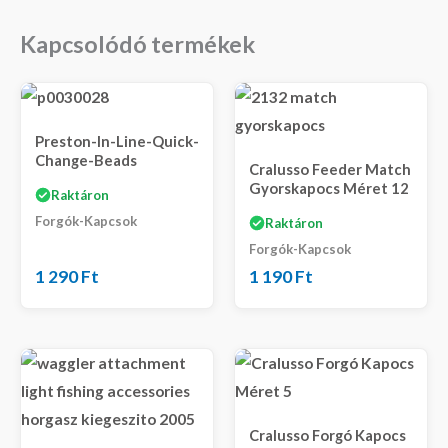
Kapcsolódó termékek
Preston-In-Line-Quick-
Change-Beads
Cralusso Feeder Match
Gyorskapocs Méret 12
Raktáron
Forgók-Kapcsok
Raktáron
Forgók-Kapcsok
1 290
Ft
1 190
Ft
Cralusso Forgó Kapocs