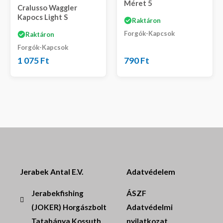
Méret 5
Cralusso Waggler
Kapocs Light S
Raktáron
Forgók-Kapcsok
Raktáron
Forgók-Kapcsok
1 075
Ft
790
Ft
Jerabek Antal E.V.
Adatvédelem
Jerabekfishing
ÁSZF
(JOKER) Horgászbolt
Adatvédelmi
Tatabánya Kossuth
nyilatkozat