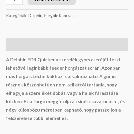
Kategóriák:
Delphin
,
Forgók-Kapcsok
Leírás
A Delphin FDR Quicker a szerelék gyors cseréjét teszi
lehetővé, leginkább feeder horgászat során. Azonban,
más horgásztechnikákhoz is alkalmazható. A gumis
résznek köszönhetően nem kell attól tartania, hogy
elhagyja a szerelékét dobás, vagy a halak fárasztása
közben. Ez a forgó meggátolja a zsinór csavarodását, és
négy különböző méretben kapható, hogy passzoljon a
felszerelése többi eleméhez.