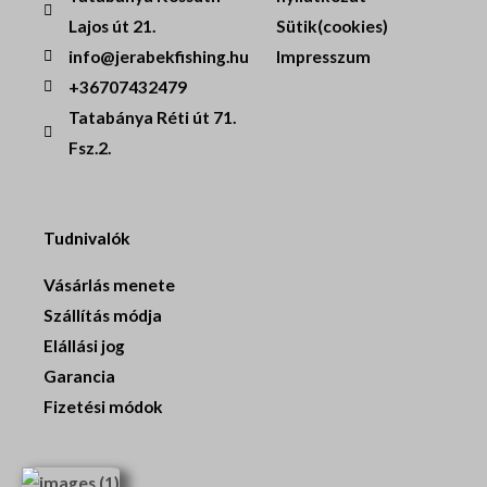
Lajos út 21.
Sütik(cookies)
info@jerabekfishing.hu
Impresszum
+36707432479
Tatabánya Réti út 71.
Fsz.2.
Tudnivalók
Vásárlás menete
Szállítás módja
Elállási jog
Garancia
Fizetési módok