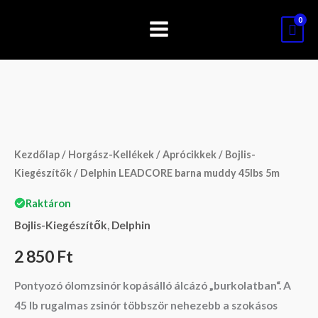
Skip
to
content
Delphin
LEADCORE
barna
Kezdőlap
/
Horgász-Kellékek
/
Aprócikkek
/
Bojlis-
muddy
Kiegészítők
/ Delphin LEADCORE barna muddy 45lbs 5m
45lbs
Raktáron
5m
Bojlis-Kiegészítők
,
Delphin
mennyiség
2 850
Ft
Pontyozó ólomzsinór kopásálló álcázó „burkolatban“. A
45 lb rugalmas zsinór többször nehezebb a szokásos