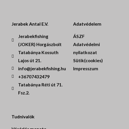
Jerabek Antal E.V.
Adatvédelem
Jerabekfishing
ÁSZF
(JOKER) Horgászbolt
Adatvédelmi
Tatabánya Kossuth
nyilatkozat
Lajos út 21.
Sütik(cookies)
info@jerabekfishing.hu
Impresszum
+36707432479
Tatabánya Réti út 71.
Fsz.2.
Tudnivalók