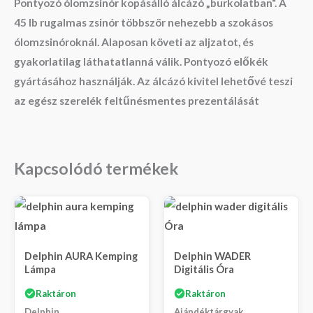
Pontyozó ólomzsinór kopásálló álcázó „burkolatban“. A
45 lb rugalmas zsinór többször nehezebb a szokásos
ólomzsinóroknál. Alaposan követi az aljzatot, és
gyakorlatilag láthatatlanná válik. Pontyozó előkék
gyártásához használják. Az álcázó kivitel lehetővé teszi
az egész szerelék feltűnésmentes prezentálását
Kapcsolódó termékek
Delphin AURA Kemping
Delphin WADER
Lámpa
Digitális Óra
Raktáron
Raktáron
Delphin
Ajándéktárgyak