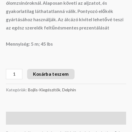
ólomzsinóroknál. Alaposan követi az aljzatot, és
gyakorlatilag láthatatlanná válik. Pontyozó előkék
gyártásához használják. Az álcázó kivitel lehetővé teszi
az egész szerelék feltűnésmentes prezentálását
Mennyiség: 5 m; 45 lbs
Kosárba teszem
Kategóriák:
Bojlis-Kiegészítők
,
Delphin
Leírás