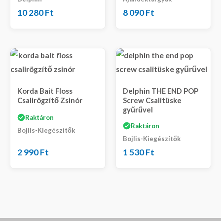
10 280
Ft
8 090
Ft
Korda Bait Floss
Delphin THE END POP
Csalirögzítő Zsinór
Screw Csalitüske
gyűrűvel
Raktáron
Raktáron
Bojlis-Kiegészítők
Bojlis-Kiegészítők
2 990
Ft
1 530
Ft