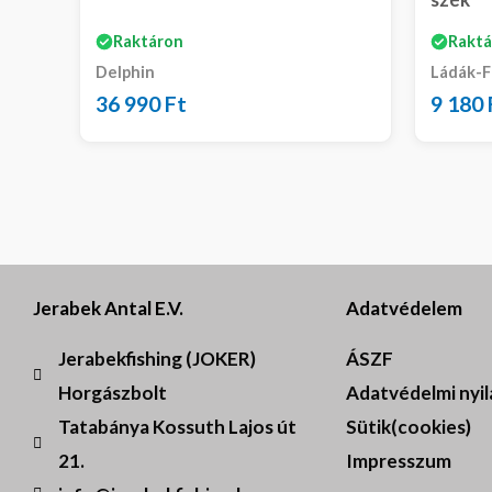
Raktáron
Raktá
Delphin
Ládák-F
36 990
Ft
9 180
Jerabek Antal E.V.
Adatvédelem
Jerabekfishing (JOKER)
ÁSZF
Horgászbolt
Adatvédelmi nyi
Tatabánya Kossuth Lajos út
Sütik(cookies)
21.
Impresszum