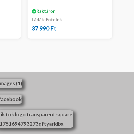
Raktáron
Ládák-Fotelek
37 990
Ft