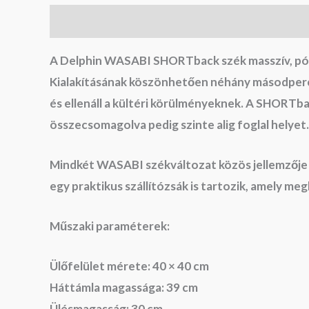
Leírás
A Delphin WASABI SHORTback szék masszív, pókláb
Kialakításának köszönhetően néhány másodperc a
és ellenáll a kültéri körülményeknek. A SHORTb
összecsomagolva pedig szinte alig foglal helyet.
Mindkét WASABI székváltozat közös jellemzője az
egy praktikus szállítózsák is tartozik, amely meg
Műszaki paraméterek:
Ülőfelület mérete: 40 × 40 cm
Háttámla magassága: 39 cm
Ülésmagasság: 30 cm