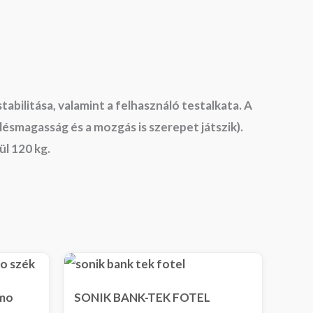
abilitása, valamint a felhasználó testalkata. A
lésmagasság és a mozgás is szerepet játszik).
l 120 kg.
amo
SONIK BANK-TEK FOTEL