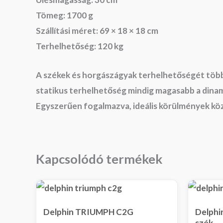
Tömeg: 1700 g
Szállítási méret: 69 × 18 × 18 cm
Terhelhetőség: 120 kg
A székek és horgászágyak terhelhetőségét több t
statikus terhelhetőség mindig magasabb a dinamik
Egyszerűen fogalmazva, ideális körülmények k
Kapcsolódó termékek
Delphin TRIUMPH C2G
Delph
szék