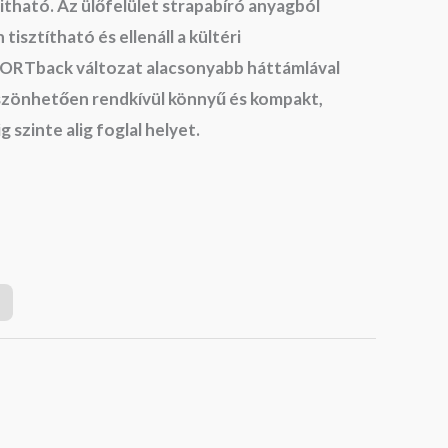
tható. Az ülőfelület strapabíró anyagból
tisztítható és ellenáll a kültéri
ORTback változat alacsonyabb háttámlával
szönhetően rendkívül könnyű és kompakt,
szinte alig foglal helyet.