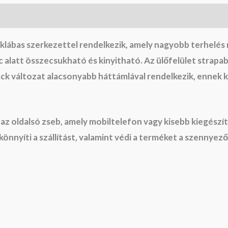
as szerkezettel rendelkezik, amely nagyobb terhelés mell
latt összecsukható és kinyitható. Az ülőfelület strapab
ack változat alacsonyabb háttámlával rendelkezik, ennek
 oldalsó zseb, amely mobiltelefon vagy kisebb kiegészítők
könnyíti a szállítást, valamint védi a terméket a szennyez