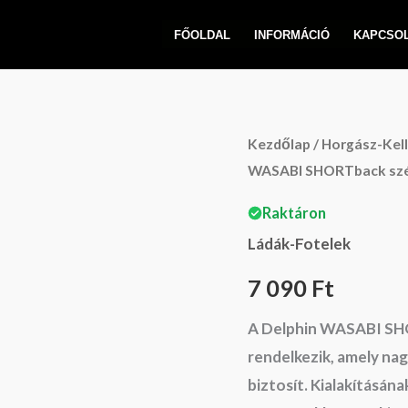
FŐOLDAL
INFORMÁCIÓ
KAPCSO
Delphin
Kezdőlap
/
Horgász-Kel
WASABI SHORTback sz
WASABI
SHORTback
Raktáron
szék
Ládák-Fotelek
mennyiség
7 090
Ft
A Delphin WASABI SHO
rendelkezik, amely nagy
biztosít. Kialakításá