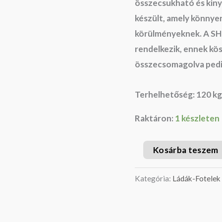
összecsukható és kinyi
készült, amely könnyen 
körülményeknek. A SH
rendelkezik, ennek kö
összecsomagolva pedig 
Terhelhetőség: 120 kg
Raktáron:
1 készleten
Kosárba teszem
Kategória:
Ládák-Fotelek