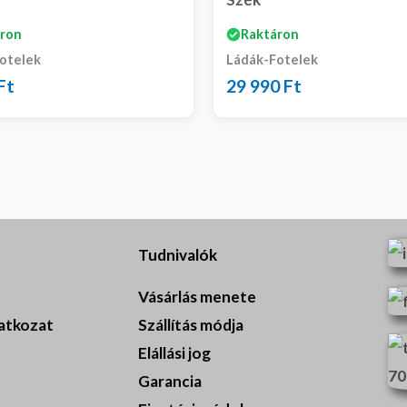
ron
Raktáron
otelek
Ládák-Fotelek
Ft
29 990
Ft
Tudnivalók
Vásárlás menete
latkozat
Szállítás módja
Elállási jog
Garancia