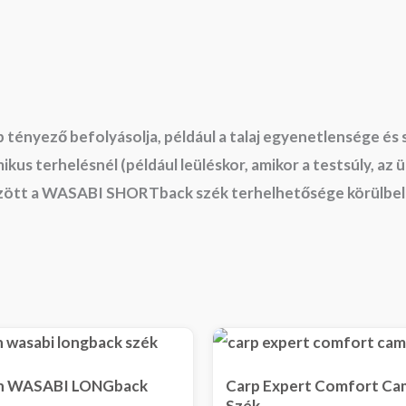
ényező befolyásolja, például a talaj egyenetlensége és st
us terhelésnél (például leüléskor, amikor a testsúly, az ü
özött a WASABI SHORTback szék terhelhetősége körülbelü
in WASABI LONGback
Carp Expert Comfort C
Szék