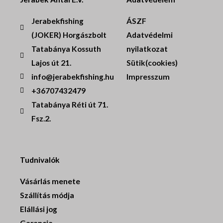
Jerabekfishing
ÁSZF
(JOKER) Horgászbolt
Adatvédelmi
Tatabánya Kossuth
nyilatkozat
Lajos út 21.
Sütik(cookies)
info@jerabekfishing.hu
Impresszum
+36707432479
Tatabánya Réti út 71.
Fsz.2.
Tudnivalók
Vásárlás menete
Szállítás módja
Elállási jog
Garancia