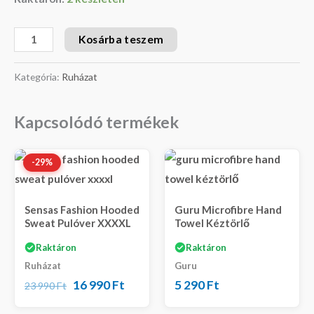
Kosárba teszem
Kategória:
Ruházat
Kapcsolódó termékek
Original
Current
-29%
price
price
was:
is:
23
16
Sensas Fashion Hooded
Guru Microfibre Hand
990 Ft.
990 Ft.
Sweat Pulóver XXXXL
Towel Kéztörlő
Raktáron
Raktáron
Ruházat
Guru
16 990
Ft
5 290
Ft
23 990
Ft