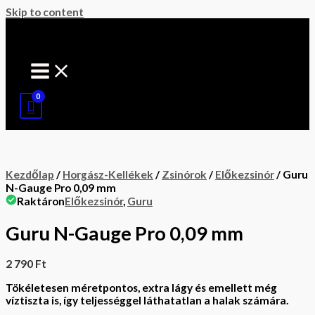
Skip to content
Kezdőlap
/
Horgász-Kellékek
/
Zsinórok
/
Előkezsinór
/ Guru
N-Gauge Pro 0,09 mm
Raktáron
Előkezsinór
,
Guru
Guru N-Gauge Pro 0,09 mm
2 790
Ft
Tökéletesen méretpontos, extra lágy és emellett még
víztiszta is, így teljességgel láthatatlan a halak számára.