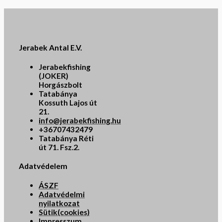
Jerabek Antal E.V.
Jerabekfishing
(JOKER)
Horgászbolt
Tatabánya
Kossuth Lajos út
21.
info@jerabekfishing.hu
+36707432479
Tatabánya Réti
út 71. Fsz.2.
Adatvédelem
ÁSZF
Adatvédelmi
nyilatkozat
Sütik(cookies)
Impresszum