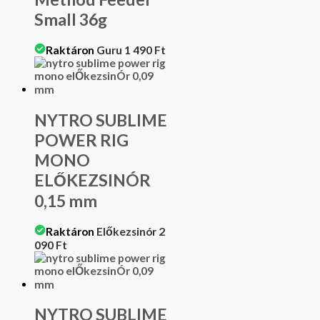
Small 36g
Raktáron
Guru
1 490
Ft
NYTRO SUBLIME
POWER RIG
MONO
ELŐKEZSINÓR
0,15 mm
Raktáron
Előkezsinór
2
090
Ft
NYTRO SUBLIME