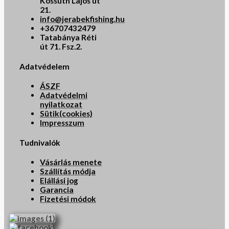
Kossuth Lajos út
21.
info@jerabekfishing.hu
+36707432479
Tatabánya Réti
út 71. Fsz.2.
Adatvédelem
ÁSZF
Adatvédelmi
nyilatkozat
Sütik(cookies)
Impresszum
Tudnivalók
Vásárlás menete
Szállítás módja
Elállási jog
Garancia
Fizetési módok