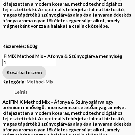
kifejezetten a modern kosaras, method technológiához
fejlesztettek ki. Az optimális fehérjetartalmat biztosító,
magas tápértékű
szúnyoglárvás
alap és a fanyaran édeskés
áfonya
aroma olyan tökéletes egyensúlyt alkot, amely
mágnesként vonzza a halakat a csalink közelébe.
Kiszerelés: 800g
IFIMIX Method Mix – Áfonya & Szúnyoglárva mennyiség
Kosárba teszem
Kategória:
Method-Mix
Leírás
Az
IFIMIX Method Mix – Áfonya & Szúnyoglárva
egy
prémium minőségű, finomszemcsés etetőanyag, amelyet
kifejezetten a modern kosaras, method technológiához
fejlesztettek ki. Az optimális fehérjetartalmat biztosító,
magas tápértékű
szúnyoglárvás
alap és a fanyaran édeskés
áfonya
aroma olyan tökéletes egyensúlyt alkot, amely