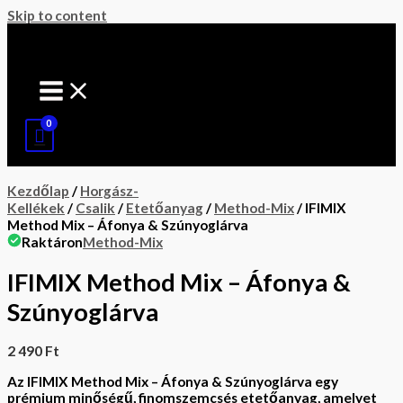
Skip to content
Kezdőlap
/
Horgász-
Kellékek
/
Csalik
/
Etetőanyag
/
Method-Mix
/ IFIMIX
Method Mix – Áfonya & Szúnyoglárva
Raktáron
Method-Mix
IFIMIX Method Mix – Áfonya &
Szúnyoglárva
2 490
Ft
Az
IFIMIX Method Mix – Áfonya & Szúnyoglárva
egy
prémium minőségű, finomszemcsés etetőanyag, amelyet