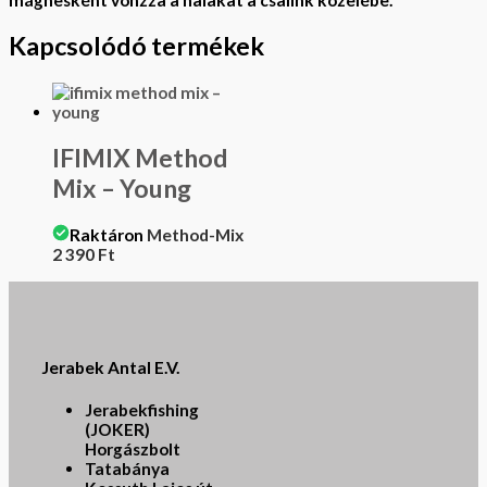
mágnesként vonzza a halakat a csalink közelébe.
Kapcsolódó termékek
IFIMIX Method
Mix – Young
Raktáron
Method-Mix
2 390
Ft
Jerabek Antal E.V.
Jerabekfishing
(JOKER)
Horgászbolt
Tatabánya