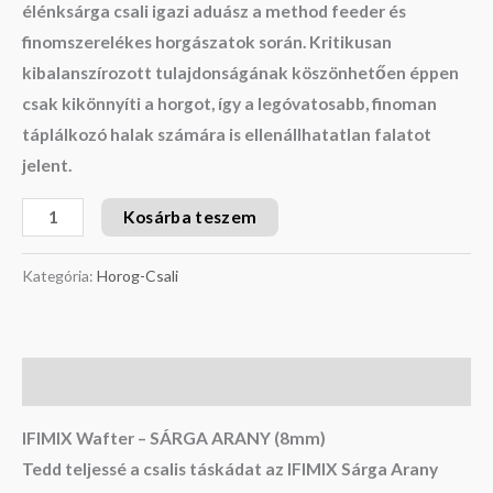
élénksárga csali igazi aduász a method feeder és
finomszerelékes horgászatok során. Kritikusan
kibalanszírozott tulajdonságának köszönhetően éppen
csak kikönnyíti a horgot, így a legóvatosabb, finoman
táplálkozó halak számára is ellenállhatatlan falatot
jelent.
Kosárba teszem
Kategória:
Horog-Csali
Leírás
IFIMIX Wafter – SÁRGA ARANY (8mm)
Tedd teljessé a csalis táskádat az
IFIMIX Sárga Arany