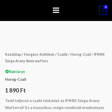
Skip
to
content
IFIMIX
Sárga
Arany
Kezdőlap
/
Horgász-Kellékek
/
Csalik
/
Horog-Csali
/ IFIMIX
8mm
Sárga Arany 8mm wafters
wafters
Raktáron
mennyiség
Horog-Csali
1 890
Ft
Tedd teljessé a csalis táskádat az
IFIMIX Sárga Arany
Wafterrel
! Ez a klasszikus, mégis rendkívül eredményes