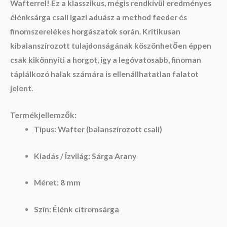
Wafterrel
! Ez a klasszikus, mégis rendkívül eredményes
élénksárga csali igazi aduász a method feeder és
finomszerelékes horgászatok során. Kritikusan
kibalanszírozott tulajdonságának köszönhetően éppen
csak kikönnyíti a horgot, így a legóvatosabb, finoman
táplálkozó halak számára is ellenállhatatlan falatot
jelent.
Termékjellemzők:
Típus:
Wafter (balanszírozott csali)
Kiadás / Ízvilág:
Sárga Arany
Méret:
8 mm
Szín:
Élénk citromsárga