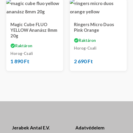
Magic Cube FLUO
Ringers Micro Duos
YELLOW Ananász 8mm
Pink Orange
20g
Raktáron
Raktáron
Horog-Csali
Horog-Csali
1 890
Ft
2 690
Ft
Jerabek Antal E.V.
Adatvédelem