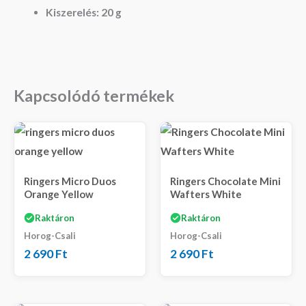
Kiszerelés:
20 g
Kapcsolódó termékek
Ringers Micro Duos
Ringers Chocolate Mini
Orange Yellow
Wafters White
Raktáron
Raktáron
Horog-Csali
Horog-Csali
2 690
Ft
2 690
Ft