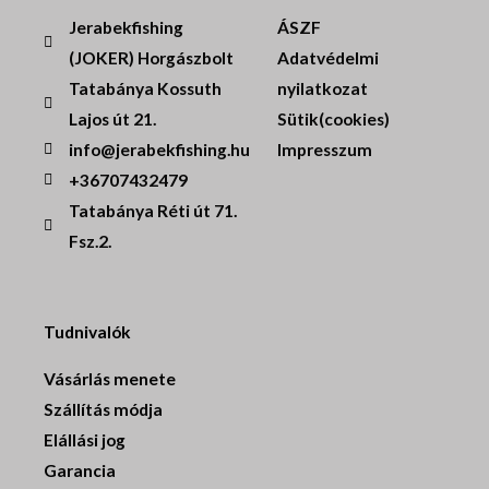
Jerabekfishing
ÁSZF
(JOKER) Horgászbolt
Adatvédelmi
Tatabánya Kossuth
nyilatkozat
Lajos út 21.
Sütik(cookies)
info@jerabekfishing.hu
Impresszum
+36707432479
Tatabánya Réti út 71.
Fsz.2.
Tudnivalók
Vásárlás menete
Szállítás módja
Elállási jog
Garancia