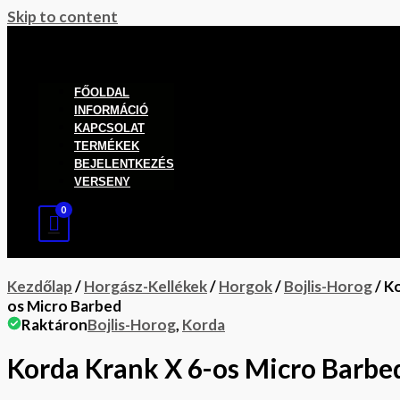
Skip to content
FŐOLDAL
INFORMÁCIÓ
KAPCSOLAT
TERMÉKEK
BEJELENTKEZÉS
VERSENY
Kezdőlap
/
Horgász-Kellékek
/
Horgok
/
Bojlis-Horog
/ K
os Micro Barbed
Raktáron
Bojlis-Horog
,
Korda
Korda Krank X 6-os Micro Barbe