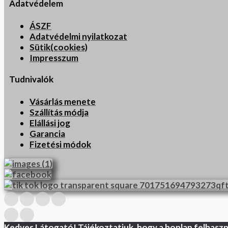
Adatvédelem
ÁSZF
Adatvédelmi nyilatkozat
Sütik(cookies)
Impresszum
Tudnivalók
Vásárlás menete
Szállítás módja
Elállási jog
Garancia
Fizetési módok
Kedves Látogató! Tájékoztatjuk, hogy a honlap felhasz