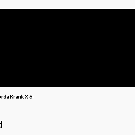
orda Krank X 6-
d