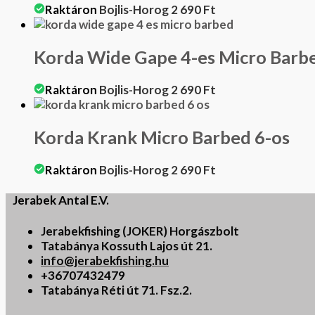
Raktáron
Bojlis-Horog
2 690
Ft
Korda Wide Gape 4-es Micro Barb
Raktáron
Bojlis-Horog
2 690
Ft
Korda Krank Micro Barbed 6-os
Raktáron
Bojlis-Horog
2 690
Ft
Jerabek Antal E.V.
Jerabekfishing (JOKER) Horgászbolt
Tatabánya Kossuth Lajos út 21.
info@jerabekfishing.hu
+36707432479
Tatabánya Réti út 71. Fsz.2.