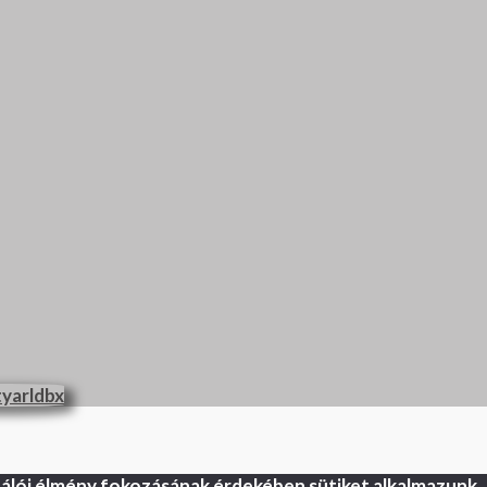
nálói élmény fokozásának érdekében sütiket alkalmazunk.