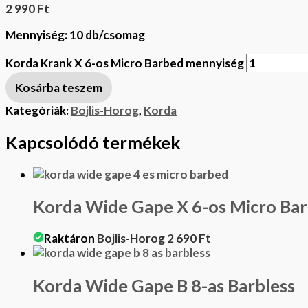
2 990
Ft
Mennyiség: 10 db/csomag
Korda Krank X 6-os Micro Barbed mennyiség
Kosárba teszem
Kategóriák:
Bojlis-Horog
,
Korda
Kapcsolódó termékek
Korda Wide Gape X 6-os Micro Ba
Raktáron
Bojlis-Horog
2 690
Ft
Korda Wide Gape B 8-as Barbless