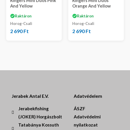
Ringers Mini Duos Pink
Ringers Mini Duos
And Yellow
Orange And Yellow
Raktáron
Raktáron
Horog-Csali
Horog-Csali
2 690
Ft
2 690
Ft
Jerabek Antal E.V.
Adatvédelem
Jerabekfishing
ÁSZF
(JOKER) Horgászbolt
Adatvédelmi
Tatabánya Kossuth
nyilatkozat