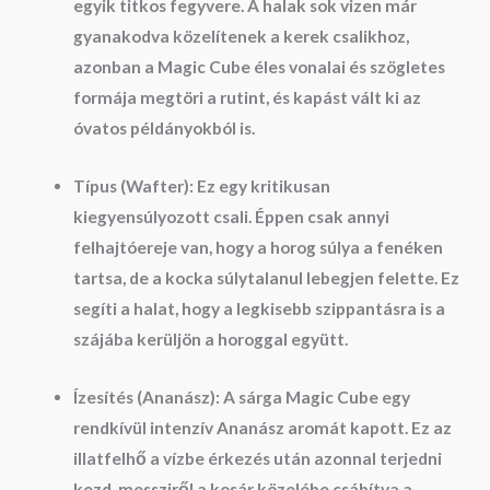
egyik titkos fegyvere. A halak sok vizen már
gyanakodva közelítenek a kerek csalikhoz,
azonban a Magic Cube éles vonalai és szögletes
formája megtöri a rutint, és kapást vált ki az
óvatos példányokból is.
Típus (Wafter):
Ez egy
kritikusan
kiegyensúlyozott
csali. Éppen csak annyi
felhajtóereje van, hogy a horog súlya a fenéken
tartsa, de a kocka súlytalanul lebegjen felette. Ez
segíti a halat, hogy a legkisebb szippantásra is a
szájába kerüljön a horoggal együtt.
Ízesítés (Ananász):
A sárga Magic Cube egy
rendkívül intenzív Ananász aromát kapott. Ez az
illatfelhő a vízbe érkezés után azonnal terjedni
kezd, messziről a kosár közelébe csábítva a