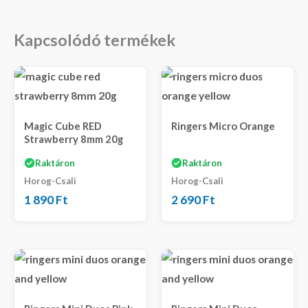
Kapcsolódó termékek
Magic Cube RED
Ringers Micro Orange
Strawberry 8mm 20g
Raktáron
Raktáron
Horog-Csali
Horog-Csali
1 890
Ft
2 690
Ft