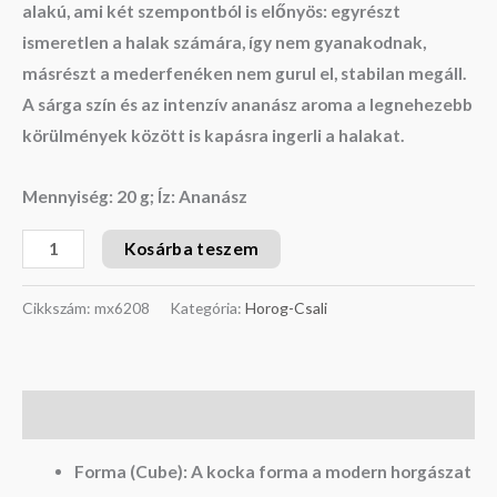
alakú
, ami két szempontból is előnyös: egyrészt
ismeretlen a halak számára, így nem gyanakodnak,
másrészt a mederfenéken nem gurul el, stabilan megáll.
A sárga szín és az intenzív ananász aroma a legnehezebb
körülmények között is kapásra ingerli a halakat.
Mennyiség: 20 g; Íz: Ananász
Kosárba teszem
Cikkszám:
mx6208
Kategória:
Horog-Csali
Leírás
Forma (Cube):
A kocka forma a modern horgászat