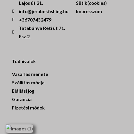
Lajos út 21.
Sütik(cookies)
info@jerabekfishing.hu
Impresszum
+36707432479
Tatabánya Réti út 71.
Fsz.2.
Tudnivalók
Vásárlás menete
Szállítás módja
Elállási jog
Garancia
Fizetési módok