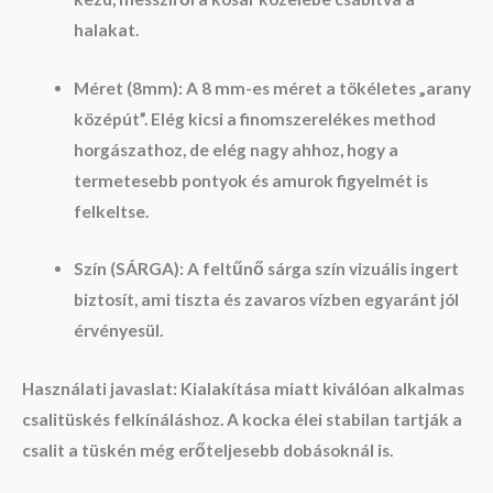
halakat.
Méret (8mm):
A 8 mm-es méret a tökéletes „arany
középút”. Elég kicsi a finomszerelékes method
horgászathoz, de elég nagy ahhoz, hogy a
termetesebb pontyok és amurok figyelmét is
felkeltse.
Szín (SÁRGA):
A feltűnő sárga szín vizuális ingert
biztosít, ami tiszta és zavaros vízben egyaránt jól
érvényesül.
Használati javaslat:
Kialakítása miatt kiválóan alkalmas
csalitüskés felkínáláshoz. A kocka élei stabilan tartják a
csalit a tüskén még erőteljesebb dobásoknál is.