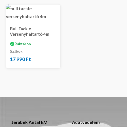
Bull Tackle
Versenyhaltartó 4m
Raktáron
Szákok
17 990
Ft
Jerabek Antal E.V.
Adatvédelem