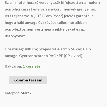
Ez a
4 méter hosszú versenyszák
kifejezetten a modern
pontyhorgászat és a versenykörülmények igényeihez
lett fejlesztve. A „CP” (Carp Proof) jelölés garantálja,
hogy a háló anyaga és szövése teljes mértékben
pontybiztos, nem sérti meg a pikkelyeket és az
uszonyokat.
Hosszúság: 400 cm; Szájméret 40 cm x 50 cm; Háló
anyaga: Gyorsan száradó PVC / PE (CP kivitel);
Raktáron:
1 készleten
Kosárba teszem
Kategória:
Szákok