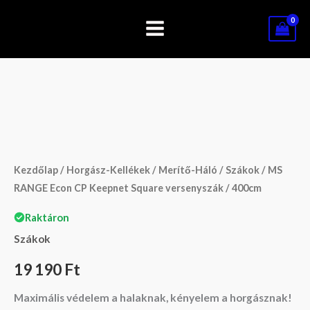
Skip
to
content
MS
RANGE
Econ
CP
Kezdőlap
/
Horgász-Kellékek
/
Merítő-Háló
/
Szákok
/ MS
Keepnet
RANGE Econ CP Keepnet Square versenyszák / 400cm
Square
Raktáron
versenyszák
Szákok
/
400cm
19 190
Ft
mennyiség
Maximális védelem a halaknak, kényelem a horgásznak!