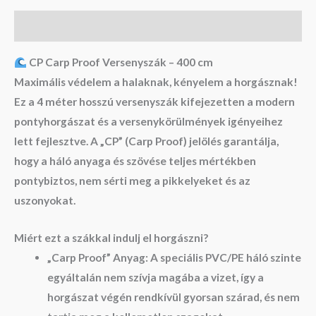
Leírás
CP Carp Proof Versenyszák – 400 cm
Maximális védelem a halaknak, kényelem a horgásznak!
Ez a
4 méter hosszú versenyszák
kifejezetten a modern
pontyhorgászat és a versenykörülmények igényeihez
lett fejlesztve. A „CP” (Carp Proof) jelölés garantálja,
hogy a háló anyaga és szövése teljes mértékben
pontybiztos, nem sérti meg a pikkelyeket és az
uszonyokat.
Miért ezt a szákkal indulj el horgászni?
„Carp Proof” Anyag:
A speciális PVC/PE háló szinte
egyáltalán nem szívja magába a vizet, így a
horgászat végén rendkívül gyorsan szárad, és nem