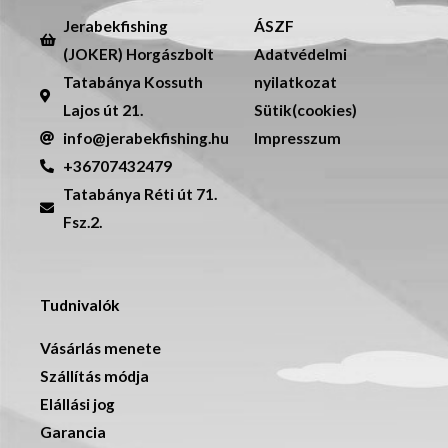
Jerabekfishing
ÁSZF
(JOKER) Horgászbolt
Adatvédelmi
Tatabánya Kossuth
nyilatkozat
Lajos út 21.
Sütik(cookies)
info@jerabekfishing.hu
Impresszum
+36707432479
Tatabánya Réti út 71.
Fsz.2.
Tudnivalók
Vásárlás menete
Szállítás módja
Elállási jog
Garancia