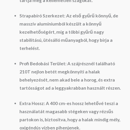
tartja meg a kellemetlen szagokat.
Strapabíró Szerkezet:
Az első gyűrű könnyű, de
masszív alumíniumból készült a könnyű
kezelhetőségért, míg a többi gyűrű nagy
stabilitású, ütésálló műanyagból, hogy bírja a
terhelést.
Profi Bedobási Terület:
A szájrésznél található
210T nejlon
betét megkönnyíti a halak
behelyezését, nem akad bele a horog, és extra
tartósságot ad a leggyakrabban használt részen.
Extra Hossz:
A 400 cm-es hossz lehetővé teszi a
használatát magasabb stégeken vagy rézsűs
partokon is, biztosítva, hogy a halak mindig mély,
oxigéndús vízben pihenjenek.