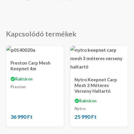
Kapcsolódó termékek
Preston Carp Mesh
Keepnet 4m
Raktáron
Nytro Keepnet Carp
Mesh 3 Méteres
Preston
Verseny Haltartó
Raktáron
Nytro
36 990
Ft
25 990
Ft