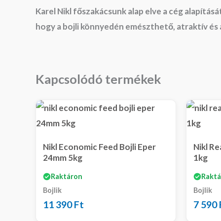
Karel Nikl főszakácsunk alap elve a cég alapítás
hogy a bojli könnyedén emészthető, atraktív és 
Kapcsolódó termékek
Nikl Economic Feed Bojli Eper
Nikl Re
24mm 5kg
1kg
Raktáron
Raktá
Bojlik
Bojlik
11 390
Ft
7 590