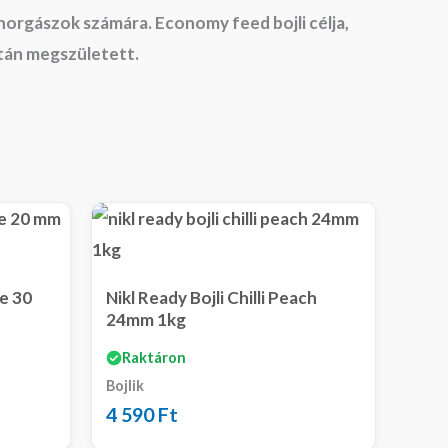
 horgászok számára. Economy feed bojli célja,
után megszületett.
e 30
Nikl Ready Bojli Chilli Peach
24mm 1kg
Raktáron
Bojlik
4 590
Ft