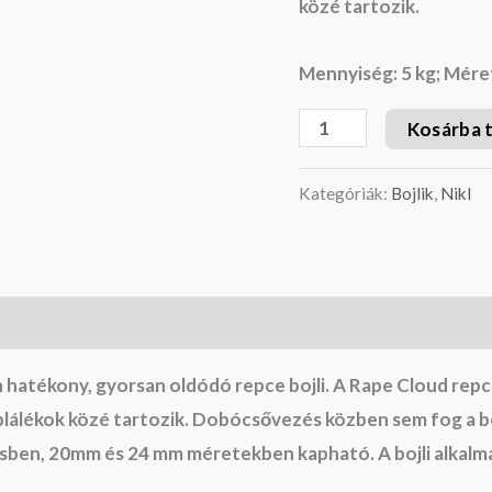
közé tartozik.
Mennyiség: 5 kg; Mére
Kosárba 
Kategóriák:
Bojlik
,
Nikl
 hatékony, gyorsan oldódó repce bojli. A Rape Cloud repce
lálékok közé tartozik. Dobócsővezés közben sem fog a b
relésben, 20mm és 24 mm méretekben kapható. A bojli alka