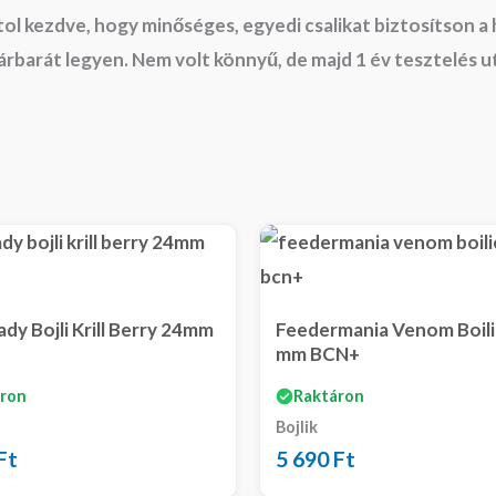
átol kezdve, hogy minőséges, egyedi csalikat biztosítson a
árbarát legyen. Nem volt könnyű, de majd 1 év tesztelés 
ady Bojli Krill Berry 24mm
Feedermania Venom Boili
mm BCN+
ron
Raktáron
Bojlik
Ft
5 690
Ft