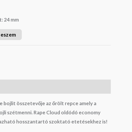
t: 24 mm
teszem
 bojlit összetevője az őrölt repce amely a
ojli szétmenni. Rape Cloud oldódó economy
lmazható hosszantartó szoktató etetésekhez is!