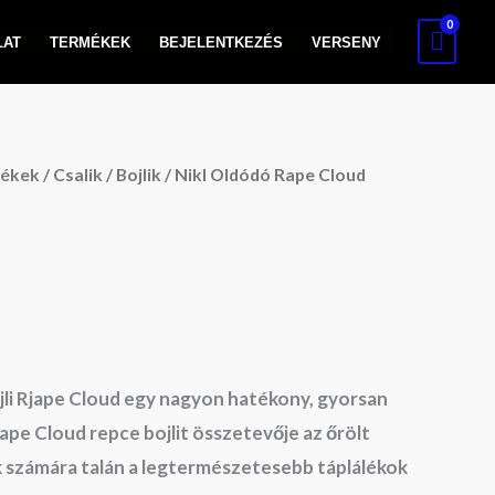
LAT
TERMÉKEK
BEJELENTKEZÉS
VERSENY
lékek
/
Csalik
/
Bojlik
/ Nikl Oldódó Rape Cloud
jli Rjape Cloud egy nagyon hatékony, gyorsan
Rape Cloud repce bojlit összetevője az őrölt
 számára talán a legtermészetesebb táplálékok