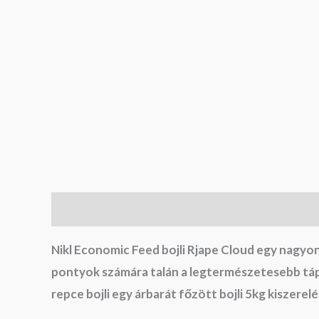
Leírás
Nikl Economic Feed bojli Rjape Cloud egy nagyon
pontyok számára talán a legtermészetesebb táp
repce bojli egy árbarát főzött bojli 5kg kisze