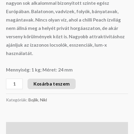
nagyon sok alkalommal bizonyított szinte egész
Európában. Balatonon, vadvizek, folyók, bányatavak,
magántavak. Nincs olyan víz, ahol a chilli Peach ízvilág
nem állná meg a helyét privát horgáaszaton, de akár
verseny körülmények közt is. Nagyobb attraktivitáshoz
ajánljuk az ízazonos locsolók, esszenciák, lum-x
használatát.
Mennyiség: 1 kg; Méret: 24 mm
Kosárba teszem
Kategóriák:
Bojlik
,
Nikl
Leírás