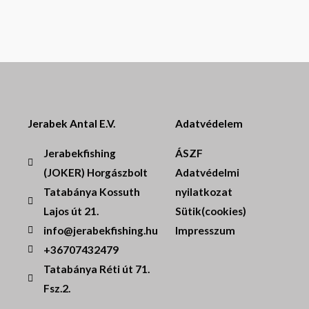
Jerabek Antal E.V.
Adatvédelem
Jerabekfishing
ÁSZF
(JOKER) Horgászbolt
Adatvédelmi
Tatabánya Kossuth
nyilatkozat
Lajos út 21.
Sütik(cookies)
info@jerabekfishing.hu
Impresszum
+36707432479
Tatabánya Réti út 71.
Fsz.2.