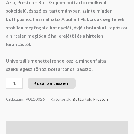
Az új Preston – Butt Gripper bottartó rendkívül
sokoldalú, és széles tartományban, szinte minden
bottípushoz használható. A puha TPE bordák segítenek
stabilan megfogni a bot nyelét, óvják botunkat kapáskor
a hirtelen meglóduló hal erejétől és a hirtelen
lerántástól.
Univerzális menettel rendelkezik, mindenfajta
székkiegészítőhöz, bottartóhoz passzol.
Kosárba teszem
Cikkszám:
P0110026
Kategóriák:
Bottartók
,
Preston
Leírás