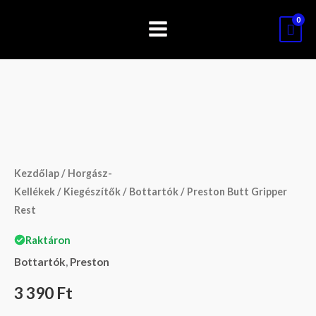
Skip
to
content
Preston
Butt
Gripper
Rest
Kezdőlap
/
Horgász-
mennyiség
Kellékek
/
Kiegészítők
/
Bottartók
/ Preston Butt Gripper
Rest
Raktáron
Bottartók
,
Preston
3 390
Ft