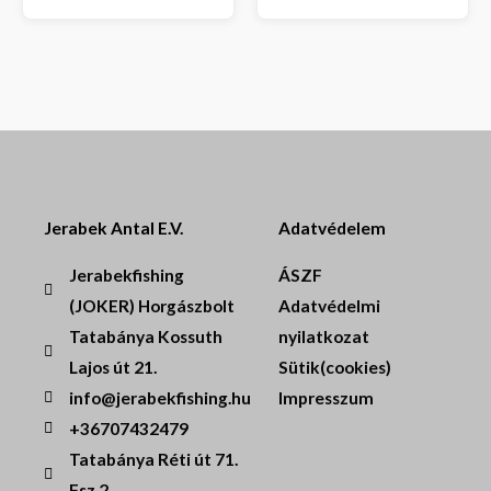
Jerabek Antal E.V.
Adatvédelem
Jerabekfishing
ÁSZF
(JOKER) Horgászbolt
Adatvédelmi
Tatabánya Kossuth
nyilatkozat
Lajos út 21.
Sütik(cookies)
info@jerabekfishing.hu
Impresszum
+36707432479
Tatabánya Réti út 71.
Fsz.2.