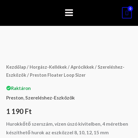
Skip
to
content
Preston
Floater
Loop
Kezdőlap
/
Horgász-Kellékek
/
Aprócikkek
/
Szereléshez-
Sizer
Eszközök
/ Preston Floater Loop Sizer
mennyiség
Raktáron
Preston
,
Szereléshez-Eszközök
1 190
Ft
Hurokkőtő szerszám, vízen úszó kivitelben, 4 méretben
készíthető hurok az eszközzel 8, 10, 12, 15 mm