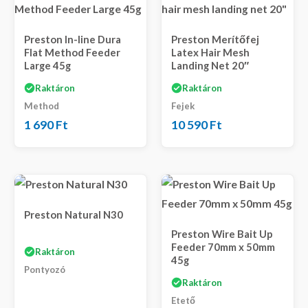
Preston In-line Dura
Preston Merítőfej
Flat Method Feeder
Latex Hair Mesh
Large 45g
Landing Net 20″
Raktáron
Raktáron
Method
Fejek
1 690
Ft
10 590
Ft
Preston Natural N30
Preston Wire Bait Up
Feeder 70mm x 50mm
Raktáron
45g
Pontyozó
Raktáron
Etető