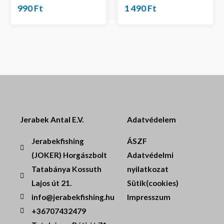
990
Ft
1 490
Ft
Jerabek Antal E.V.
Adatvédelem
Jerabekfishing
ÁSZF
(JOKER) Horgászbolt
Adatvédelmi
Tatabánya Kossuth
nyilatkozat
Lajos út 21.
Sütik(cookies)
info@jerabekfishing.hu
Impresszum
+36707432479