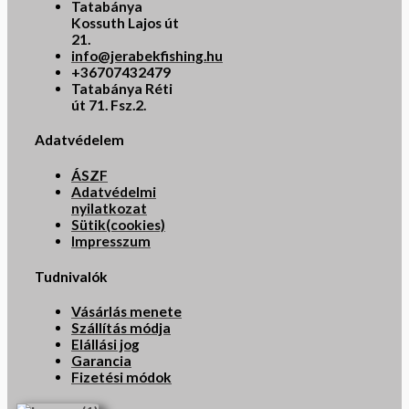
Tatabánya
Kossuth Lajos út
21.
info@jerabekfishing.hu
+36707432479
Tatabánya Réti
út 71. Fsz.2.
Adatvédelem
ÁSZF
Adatvédelmi
nyilatkozat
Sütik(cookies)
Impresszum
Tudnivalók
Vásárlás menete
Szállítás módja
Elállási jog
Garancia
Fizetési módok