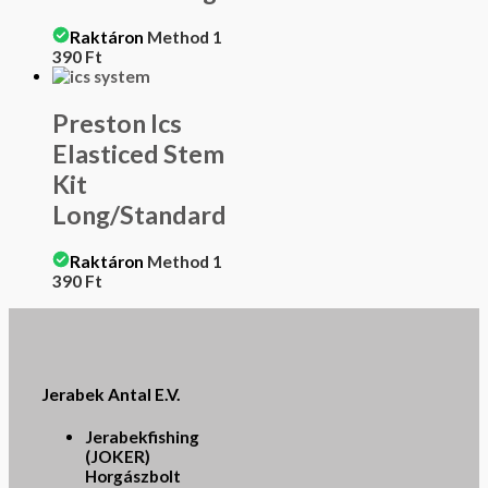
Raktáron
Method
1
390
Ft
Preston Ics
Elasticed Stem
Kit
Long/Standard
Raktáron
Method
1
390
Ft
Jerabek Antal E.V.
Jerabekfishing
(JOKER)
Horgászbolt