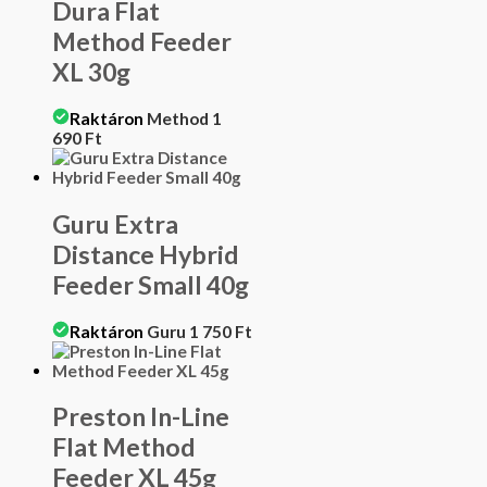
Dura Flat
Method Feeder
XL 30g
Raktáron
Method
1
690
Ft
Guru Extra
Distance Hybrid
Feeder Small 40g
Raktáron
Guru
1 750
Ft
Preston In-Line
Flat Method
Feeder XL 45g