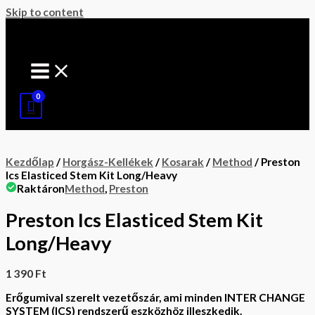
Skip to content
Kezdőlap
/
Horgász-Kellékek
/
Kosarak
/
Method
/ Preston
Ics Elasticed Stem Kit Long/Heavy
Raktáron
Method
,
Preston
Preston Ics Elasticed Stem Kit
Long/Heavy
1 390
Ft
Erőgumival szerelt vezetőszár, ami minden INTER CHANGE
SYSTEM (ICS) rendszerű eszközhöz illeszkedik.