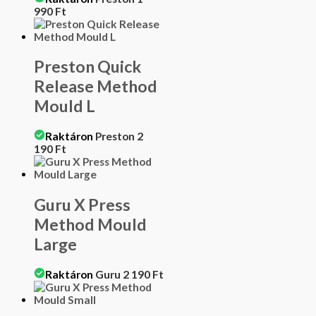
990
Ft
Preston Quick
Release Method
Mould L
Raktáron
Preston
2
190
Ft
Guru X Press
Method Mould
Large
Raktáron
Guru
2 190
Ft