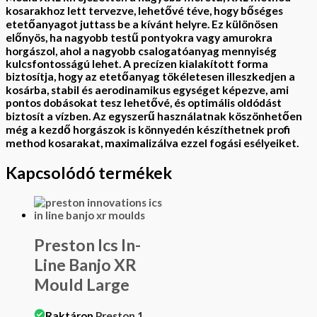
kosarakhoz lett tervezve, lehetővé téve, hogy bőséges
etetőanyagot juttass be a kívánt helyre. Ez különösen
előnyös, ha nagyobb testű pontyokra vagy amurokra
horgászol, ahol a nagyobb csalogatóanyag mennyiség
kulcsfontosságú lehet. A precízen kialakított forma
biztosítja, hogy az etetőanyag tökéletesen illeszkedjen a
kosárba, stabil és aerodinamikus egységet képezve, ami
pontos dobásokat tesz lehetővé, és optimális oldódást
biztosít a vízben. Az egyszerű használatnak köszönhetően
még a kezdő horgászok is könnyedén készíthetnek profi
method kosarakat, maximalizálva ezzel fogási esélyeiket.
Kapcsolódó termékek
Preston Ics In-
Line Banjo XR
Mould Large
Raktáron
Preston
1