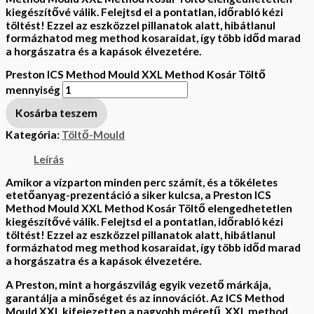
kiegészítővé válik. Felejtsd el a pontatlan, időrabló kézi
töltést! Ezzel az eszközzel pillanatok alatt, hibátlanul
formázhatod meg method kosaraidat, így több időd marad
a horgászatra és a kapások élvezetére.
Preston ICS Method Mould XXL Method Kosár Töltő
mennyiség
Kosárba teszem
Kategória:
Töltő-Mould
Leírás
Amikor a vízparton minden perc számít, és a tökéletes
etetőanyag-prezentáció a siker kulcsa, a Preston ICS
Method Mould XXL Method Kosár Töltő elengedhetetlen
kiegészítővé válik. Felejtsd el a pontatlan, időrabló kézi
töltést! Ezzel az eszközzel pillanatok alatt, hibátlanul
formázhatod meg method kosaraidat, így több időd marad
a horgászatra és a kapások élvezetére.
A Preston, mint a horgászvilág egyik vezető márkája,
garantálja a minőséget és az innovációt. Az ICS Method
Mould XXL kifejezetten a nagyobb méretű, XXL method