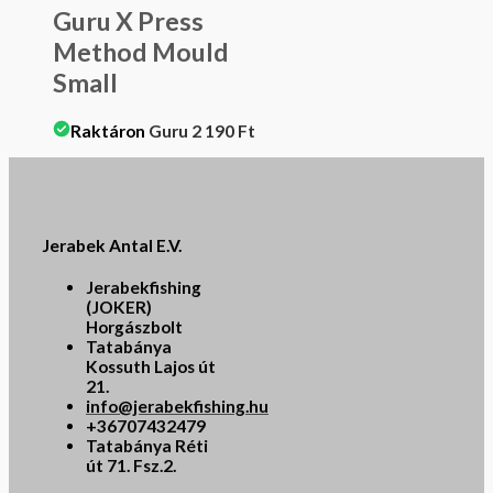
Guru X Press
Method Mould
Small
Raktáron
Guru
2 190
Ft
Jerabek Antal E.V.
Jerabekfishing
(JOKER)
Horgászbolt
Tatabánya
Kossuth Lajos út
21.
info@jerabekfishing.hu
+36707432479
Tatabánya Réti
út 71. Fsz.2.