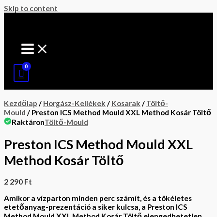
Skip to content
Kezdőlap
/
Horgász-Kellékek
/
Kosarak
/
Töltő-
Mould
/ Preston ICS Method Mould XXL Method Kosár Töltő
Raktáron
Töltő-Mould
Preston ICS Method Mould XXL
Method Kosár Töltő
2 290
Ft
Amikor a vízparton minden perc számít, és a tökéletes
etetőanyag-prezentáció a siker kulcsa, a Preston ICS
Method Mould XXL Method Kosár Töltő elengedhetetlen