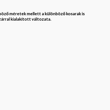
böző méretek mellett a különböző kosarak is
rral kialakított változata.