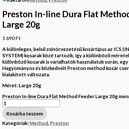
Preston In-line Dura Flat Metho
Large 20g
1 690
Ft
A különleges, belső zsinórvezetésű kosártípus az ICS
SYSTEM) kosarak közé tartozik, így a különböző méretek
különböző kosarak is variálhatók használatuk során, egy p
Hagyományos és közkedvelt Preston method kosár cseré
kialakított változata.
Méret: Large 20g
Preston In-line Dura Flat Method Feeder Large 20g men
Kosárba teszem
Kategóriák:
Method
,
Preston