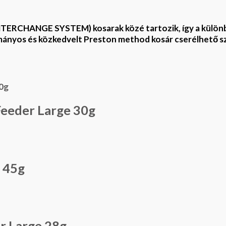
(INTERCHANGE SYSTEM) kosarak közé tartozik, így a külön
ományos és közkedvelt Preston method kosár cserélhető szá
Feeder Large 30g
 45g
r Large 28g