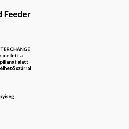
d Feeder
 (INTERCHANGE
 mellett a
illanat alatt.
lhető szárral
nyiség