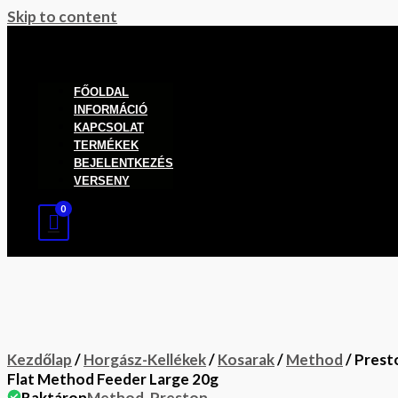
Skip to content
FŐOLDAL
INFORMÁCIÓ
KAPCSOLAT
TERMÉKEK
BEJELENTKEZÉS
VERSENY
Kezdőlap
/
Horgász-Kellékek
/
Kosarak
/
Method
/ Prest
Flat Method Feeder Large 20g
Raktáron
Method
,
Preston