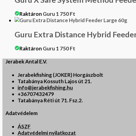
Raktáron
Guru
1 750
Ft
Guru Extra Distance Hybrid Feede
Raktáron
Guru
1 750
Ft
Jerabek Antal E.V.
Jerabekfishing (JOKER) Horgászbolt
Tatabánya Kossuth Lajos út 21.
info@jerabekfishing.hu
+36707432479
Tatabánya Réti út 71. Fsz.2.
Adatvédelem
ÁSZF
Adatvédelmi nyilatkozat