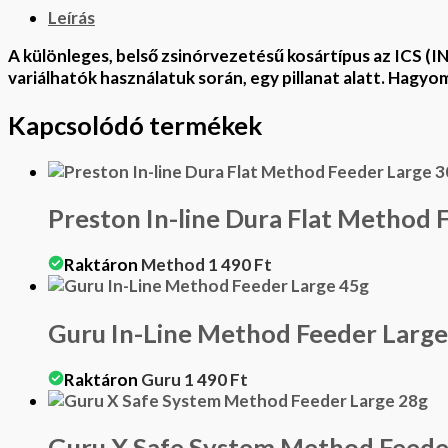
Leírás
A különleges, belső zsinórvezetésű kosártípus az ICS 
variálhatók használatuk során, egy pillanat alatt. Hagy
Kapcsolódó termékek
Preston In-line Dura Flat Method 
Raktáron
Method
1 490
Ft
Guru In-Line Method Feeder Large
Raktáron
Guru
1 490
Ft
Guru X Safe System Method Feede