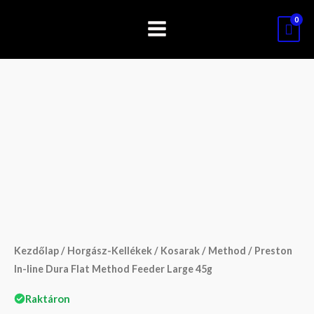
Skip
to
content
Preston
In-
line
Dura
Flat
Method
Feeder
Large
Kezdőlap
/
Horgász-Kellékek
/
Kosarak
/
Method
/ Preston
45g
In-line Dura Flat Method Feeder Large 45g
mennyiség
Raktáron