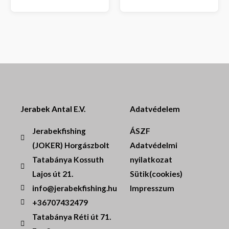
Jerabek Antal E.V.
Adatvédelem
Jerabekfishing
ÁSZF
(JOKER) Horgászbolt
Adatvédelmi
Tatabánya Kossuth
nyilatkozat
Lajos út 21.
Sütik(cookies)
info@jerabekfishing.hu
Impresszum
+36707432479
Tatabánya Réti út 71.