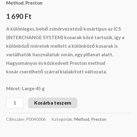
Method
,
Preston
1 690
Ft
A különleges, belső zsinórvezetésű kosártípus az ICS
(INTERCHANGE SYSTEM) kosarak közé tartozik, így a
különböző méretek mellett a különböző kosarak is
variálhatók használatuk során, egy pillanat alatt.
Hagyományos és közkedvelt Preston method
kosár cserélhető szárral kialakított változata.
Méret: Large 45 g
Kosárba teszem
Cikkszám:
P0040006
Kategóriák:
Method
,
Preston