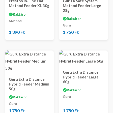
Preston In-Line Flat
Guru X Safe System
Method Feeder XL 30g
Method Feeder Large
28g
Raktáron
Raktáron
Method
Guru
1 390
Ft
1 750
Ft
Guru Extra Distance
Hybrid Feeder Large
Guru Extra Distance
60g
Hybrid Feeder Medium
50g
Raktáron
Guru
Raktáron
Guru
1 750
Ft
1 750
Ft