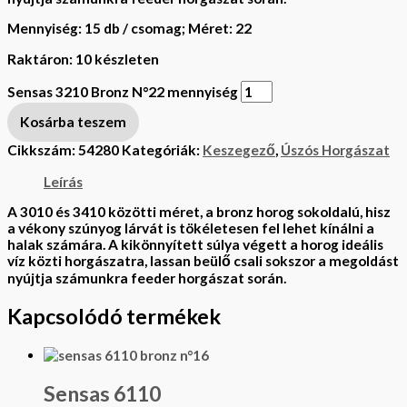
Mennyiség: 15 db / csomag; Méret: 22
Raktáron:
10 készleten
Sensas 3210 Bronz N°22 mennyiség
Kosárba teszem
Cikkszám:
54280
Kategóriák:
Keszegező
,
Úszós Horgászat
Leírás
A 3010 és 3410 közötti méret, a bronz horog sokoldalú, hisz
a vékony szúnyog lárvát is tökéletesen fel lehet kínálni a
halak számára. A kikönnyített súlya végett a horog ideális
víz közti horgászatra, lassan beülő csali sokszor a megoldást
nyújtja számunkra feeder horgászat során.
Kapcsolódó termékek
Sensas 6110