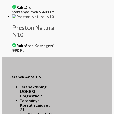
Raktáron
Versenyólmok
9 403
Ft
Preston Natural
N10
Raktáron
Keszegező
990
Ft
Jerabek Antal E.V.
Jerabekfishing
(JOKER)
Horgászbolt
Tatabánya
Kossuth Lajos út
21.