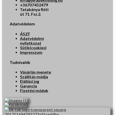
info@jerabekfishing.hu
+36707432479
Tatabánya Réti
út 71. Fsz.2.
Adatvédelem
ÁSZF
Adatvédelmi
nyilatkozat
Sütik(cookies)
Impresszum
Tudnivalók
Vásárlás menete
Szállítás módja
Elállási jog
Garancia
Fizetési módok