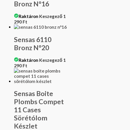
Bronz N°16
Raktáron
Keszegező
1
290
Ft
Sensas 6110
Bronz N°20
Raktáron
Keszegező
1
290
Ft
Sensas Boite
Plombs Compet
11 Cases
Sörétólom
Készlet