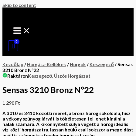
Skip to content
Kezdőlap
/
Horgász-Kellékek
/
Horgok
/
Keszegező
/ Sensas
3210 Bronz N°22
Raktáron
Keszegező
,
Úszós Horgászat
Sensas 3210 Bronz N°22
1 290
Ft
A 3010 és 3410 közötti méret, a bronz horog sokoldalú, hisz
a vékony szúnyog lárvát is tökéletesen fel lehet kínálni a
halak számára. A kikönnyített súlya végett a horog ideális
víz közti horgászatra, lassan beülő csali sokszor a megoldást
nyújtja számunkra feeder horgászat során.