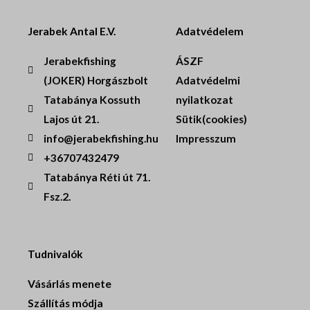
Jerabek Antal E.V.
Adatvédelem
Jerabekfishing
ÁSZF
(JOKER) Horgászbolt
Adatvédelmi
Tatabánya Kossuth
nyilatkozat
Lajos út 21.
Sütik(cookies)
info@jerabekfishing.hu
Impresszum
+36707432479
Tatabánya Réti út 71.
Fsz.2.
Tudnivalók
Vásárlás menete
Szállítás módja