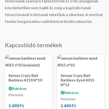
testű halak számára fejlesztettek ki. Erős anyagának
köszönhetően nem hajlik ki, még a kapitális halak
fárasztásánál is biztosak lehetűnk a sikerben. A method
feeder horgászatba csalitüskével kiváló választás.
Kapcsolódó termékek
Sensas Crazy Bait
Sensas Crazy Bait
Barbless 4210 N°10
Barbless-Eyed 4015
N°12
Raktáron
Raktáron
Pontyozó
Pontyozó
1 490
Ft
1 490
Ft