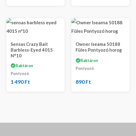
Sensas Crazy Bait
Owner Iseama 50188
Barbless-Eyed 4015
Füles Pontyozó horog
N°10
Raktáron
Raktáron
Pontyozó
Pontyozó
1 490
Ft
890
Ft