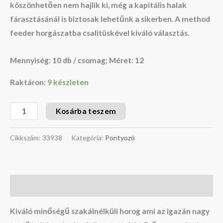
köszönhetően nem hajlik ki, még a kapitális halak
fárasztásánál is biztosak lehetűnk a sikerben. A method
feeder horgászatba csalitüskével kiváló választás.
Mennyiség: 10 db / csomag; Méret: 12
Raktáron:
9 készleten
Kosárba teszem
Cikkszám:
33938
Kategória:
Pontyozó
Leírás
Kiváló minőségű szakálnélküli horog ami az igazán nagy