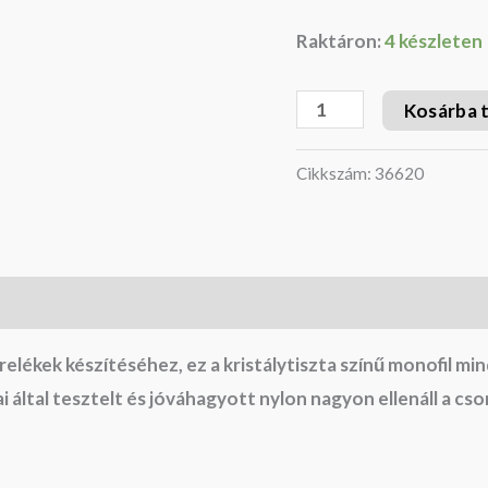
Raktáron:
4 készleten
Kosárba 
Cikkszám:
36620
elékek készítéséhez, ez a kristálytiszta színű monofil min
 által tesztelt és jóváhagyott nylon nagyon ellenáll a c