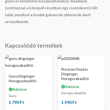
gyors és kíméletes kiszabadításához. Ráadásul
(széthúzva) a középső részében egy csomóbontó tűt
talál, amellyel a kisebb gubancok pillanatok alatt
orvosolhatók.
Kapcsolódó termékek
Preston Floater
Disgorger
Guru Disgorger
Horogszabadító
Horogszabadító
Raktáron
Raktáron
Horogszabadító
Guru
1 790
Ft
1 590
Ft