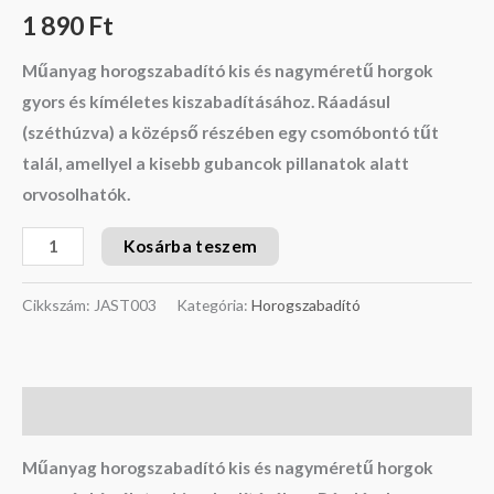
1 890
Ft
Műanyag horogszabadító kis és nagyméretű horgok
gyors és kíméletes kiszabadításához. Ráadásul
(széthúzva) a középső részében egy csomóbontó tűt
talál, amellyel a kisebb gubancok pillanatok alatt
orvosolhatók.
Kosárba teszem
Cikkszám:
JAST003
Kategória:
Horogszabadító
Leírás
Műanyag horogszabadító kis és nagyméretű horgok