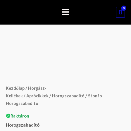
Skip
to
content
Stonfo
Horogszabadító
mennyiség
Kezdőlap
/
Horgász-
Kellékek
/
Aprócikkek
/
Horogszabadító
/ Stonfo
Horogszabadító
Raktáron
Horogszabadító