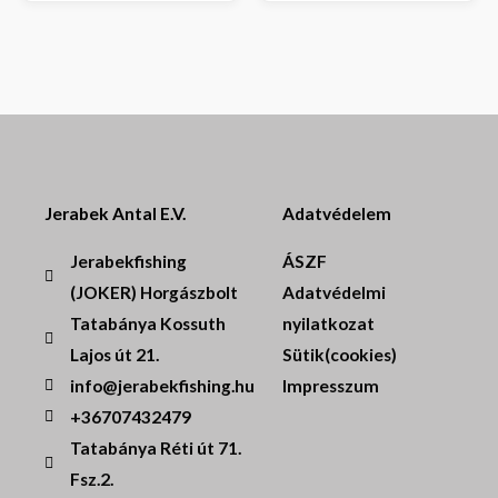
Jerabek Antal E.V.
Adatvédelem
Jerabekfishing
ÁSZF
(JOKER) Horgászbolt
Adatvédelmi
Tatabánya Kossuth
nyilatkozat
Lajos út 21.
Sütik(cookies)
info@jerabekfishing.hu
Impresszum
+36707432479
Tatabánya Réti út 71.
Fsz.2.