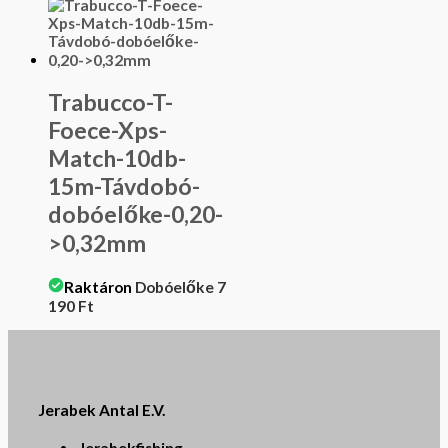
Trabucco-T-
Foece-Xps-
Match-10db-
15m-Távdobó-
dobóelőke-0,20-
>0,32mm
Raktáron
Dobóelőke
7
190
Ft
Jerabek Antal E.V.