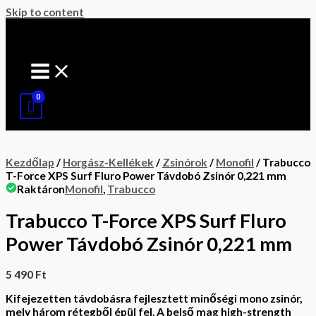
Skip to content
Kezdőlap
/
Horgász-Kellékek
/
Zsinórok
/
Monofil
/ Trabucco
T-Force XPS Surf Fluro Power Távdobó Zsinór 0,221 mm
Raktáron
Monofil
,
Trabucco
Trabucco T-Force XPS Surf Fluro
Power Távdobó Zsinór 0,221 mm
5 490
Ft
Kifejezetten távdobásra fejlesztett minőségi mono zsinór,
mely három rétegből épül fel. A belső mag high-strength