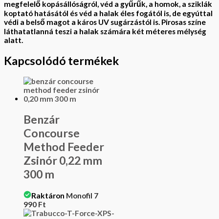
megfelelő kopásállóságról, véd a gyűrűk, a homok, a sziklák
koptató hatásától és véd a halak éles fogától is, de egyúttal
védi a belső magot a káros UV sugárzástól is. Pirosas színe
láthatatlanná teszi a halak számára két méteres mélység
alatt.
Kapcsolódó termékek
Benzár
Concourse
Method Feeder
Zsinór 0,22 mm
300 m
Raktáron
Monofil
7
990
Ft