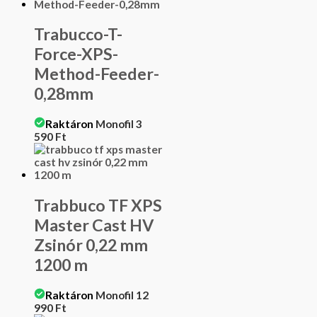
Trabucco-T-
Force-XPS-
Method-Feeder-
0,28mm
Raktáron
Monofil
3
590
Ft
Trabbuco TF XPS
Master Cast HV
Zsinór 0,22 mm
1200 m
Raktáron
Monofil
12
990
Ft