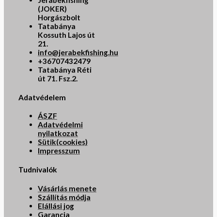
Jerabekfishing
(JOKER)
Horgászbolt
Tatabánya
Kossuth Lajos út
21.
info@jerabekfishing.hu
+36707432479
Tatabánya Réti
út 71. Fsz.2.
Adatvédelem
ÁSZF
Adatvédelmi
nyilatkozat
Sütik(cookies)
Impresszum
Tudnivalók
Vásárlás menete
Szállítás módja
Elállási jog
Garancia