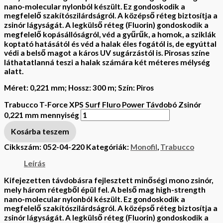
nano-molecular nylonból készült. Ez gondoskodik a
megfelelő szakítószilárdságról. A középső réteg biztosítja a
zsinór lágyságát. A legkülső réteg (Fluorin) gondoskodik a
megfelelő kopásállóságról, véd a gyűrűk, a homok, a sziklák
koptató hatásától és véd a halak éles fogától is, de egyúttal
védi a belső magot a káros UV sugárzástól is. Pirosas színe
láthatatlanná teszi a halak számára két méteres mélység
alatt.
Méret: 0,221 mm; Hossz: 300 m; Szín: Piros
Trabucco T-Force XPS Surf Fluro Power Távdobó Zsinór
0,221 mm mennyiség
Kosárba teszem
Cikkszám:
052-04-220
Kategóriák:
Monofil
,
Trabucco
Leírás
Kifejezetten távdobásra fejlesztett minőségi mono zsinór,
mely három rétegből épül fel. A belső mag high-strength
nano-molecular nylonból készült. Ez gondoskodik a
megfelelő szakítószilárdságról. A középső réteg biztosítja a
zsinór lágyságát. A legkülső réteg (Fluorin) gondoskodik a