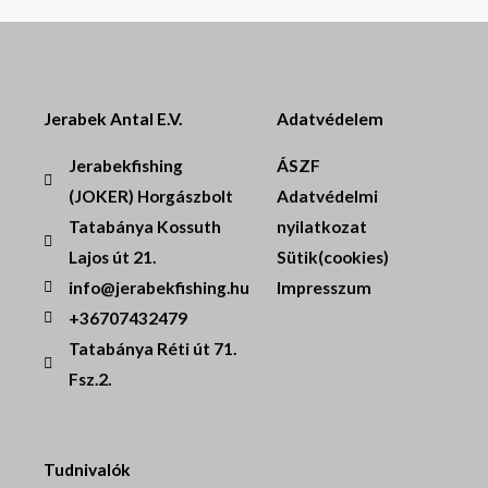
Jerabek Antal E.V.
Adatvédelem
Jerabekfishing
ÁSZF
(JOKER) Horgászbolt
Adatvédelmi
Tatabánya Kossuth
nyilatkozat
Lajos út 21.
Sütik(cookies)
info@jerabekfishing.hu
Impresszum
+36707432479
Tatabánya Réti út 71.
Fsz.2.
Tudnivalók