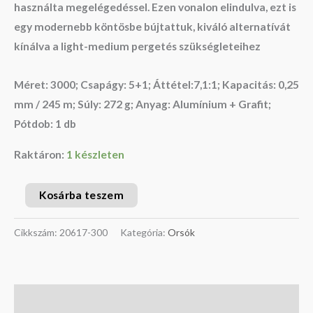
használta megelégedéssel. Ezen vonalon elindulva, ezt is
egy modernebb köntösbe bújtattuk, kiváló alternatívát
kínálva a light-medium pergetés szükségleteihez
Méret: 3000; Csapágy: 5+1; Áttétel:7,1:1; Kapacitás: 0,25
mm / 245 m; Súly: 272 g; Anyag: Alumínium + Grafit;
Pótdob: 1 db
Raktáron:
1 készleten
Kosárba teszem
Cikkszám:
20617-300
Kategória:
Orsók
Leírás