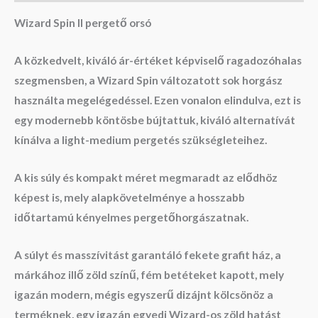
Wizard Spin II pergető orsó
A közkedvelt, kiváló ár-értéket képviselő ragadozóhalas
szegmensben, a Wizard Spin változatott sok horgász
használta megelégedéssel. Ezen vonalon elindulva, ezt is
egy modernebb köntösbe bújtattuk, kiváló alternatívát
kínálva a light-medium pergetés szükségleteihez.
A kis súly és kompakt méret megmaradt az elődhöz
képest is, mely alapkövetelménye a hosszabb
időtartamú kényelmes pergetőhorgászatnak.
A súlyt és masszívitást garantáló fekete grafit ház, a
márkához illő zöld színű, fém betéteket kapott, mely
igazán modern, mégis egyszerű dizájnt kölcsönöz a
terméknek, egy igazán egyedi Wizard-os zöld hatást