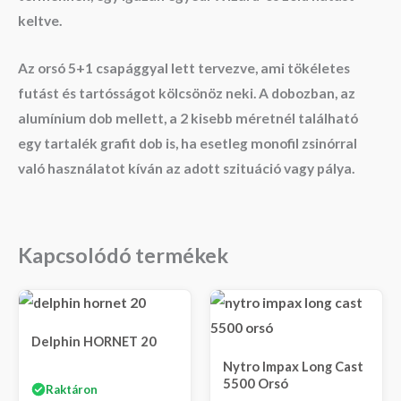
keltve.
Az orsó 5+1 csapággyal lett tervezve, ami tökéletes
futást és tartósságot kölcsönöz neki. A dobozban, az
alumínium dob mellett, a 2 kisebb méretnél található
egy tartalék grafit dob is, ha esetleg monofil zsinórral
való használatot kíván az adott szituáció vagy pálya.
Kapcsolódó termékek
Delphin HORNET 20
Nytro Impax Long Cast
5500 Orsó
Raktáron