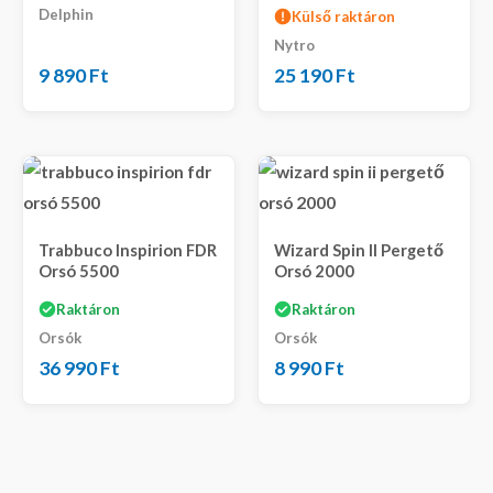
Delphin
Külső raktáron
Nytro
9 890
Ft
25 190
Ft
Trabbuco Inspirion FDR
Wizard Spin II Pergető
Orsó 5500
Orsó 2000
Raktáron
Raktáron
Orsók
Orsók
36 990
Ft
8 990
Ft