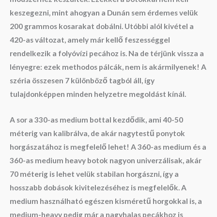
keszegezni, mint ahogyan a Dunán sem érdemes velük
200 grammos kosarakat dobálni. Utóbbi alól kivétel a
420-as változat, amely már kellő feszességgel
rendelkezik a folyóvízi pecához is. Na de térjünk vissza a
lényegre: ezek methodos pálcák, nem is akármilyenek! A
széria összesen 7 különböző tagból áll, így
tulajdonképpen minden helyzetre megoldást kínál.
A sor a 330-as medium bottal kezdődik, ami 40-50
méterig van kalibrálva, de akár nagytestű ponytok
horgászatához is megfelelő lehet! A 360-as medium és a
360-as medium heavy botok nagyon univerzálisak, akár
70 méterig is lehet velük stabilan horgászni, így a
hosszabb dobások kivitelezéséhez is megfelelők. A
medium használható egészen kisméretű horgokkal is, a
medium-heavy pedig már a nagyhalas pecákhoz is