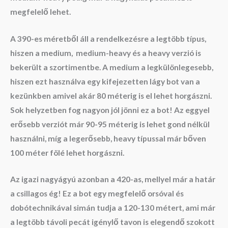
megfelelő lehet.
A 390-es méretből áll a rendelkezésre a legtöbb típus,
hiszen a medium, medium-heavy és a heavy verzió is
bekerült a szortimentbe. A medium a legkülönlegesebb,
hiszen ezt használva egy kifejezetten lágy bot van a
kezünkben amivel akár 80 méterig is el lehet horgászni.
Sok helyzetben fog nagyon jól jönni ez a bot! Az eggyel
erősebb verziót már 90-95 méterig is lehet gond nélkül
használni, míg a legerősebb, heavy típussal már bőven
100 méter fölé lehet horgászni.
Az igazi nagyágyú azonban a 420-as, mellyel már a határ
a csillagos ég! Ez a bot egy megfelelő orsóval és
dobótechnikával simán tudja a 120-130 métert, ami már
a legtöbb távoli pecát igénylő tavon is elegendő szokott