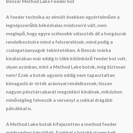
Benzár Method Lake Feeder bot
A feeder technika az elmúlt években egyértelműen a
legnépszerűbb békéshalas módszerré vált, nem
meglepő, hogy egyre szélesebb választék áll a horgászok
rendelkezésére mind a felszerelések, mind pedig a
csalogatóanyagok tekintetében. A Benzár márka
kínálatában már eddig is több különböző feeder bot volt,
olyan azonban, mint a Method Lake botok, még biztosan
nem! Ezek a botok ugyanis eddig nem tapasztaltan
kimagasló ár-érték aránnyal rendelkeznek, hiszen
nagyon pénztárcabarát megoldást kínálnak, miközben
minőségileg felveszik a versenyt a sokkal drágább
pálcákkal is.
A Method Lake botok kifejezetten a method feeder
módszerhez készültek. Ezekkel a botokkal nem kell