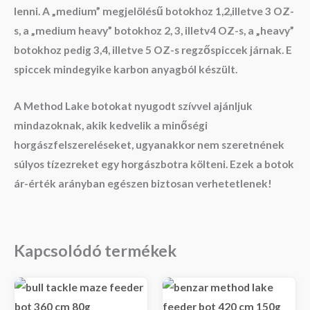
lenni. A „medium” megjelölésű botokhoz 1,2,illetve 3 OZ-
s, a „medium heavy” botokhoz 2, 3, illetv4 OZ-s, a „heavy”
botokhoz pedig 3,4, illetve 5 OZ-s regzőspiccek járnak. E
spiccek mindegyike karbon anyagból készült.
A Method Lake botokat nyugodt szívvel ajánljuk
mindazoknak, akik kedvelik a minőségi
horgászfelszereléseket, ugyanakkor nem szeretnének
súlyos tízezreket egy horgászbotra költeni. Ezek a botok
ár-érték arányban egészen biztosan verhetetlenek!
Kapcsolódó termékek