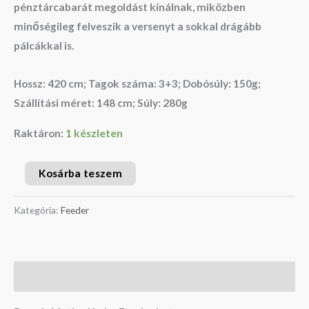
pénztárcabarát megoldást kínálnak, miközben
minőségileg felveszik a versenyt a sokkal drágább
pálcákkal is.
Hossz: 420 cm; Tagok száma: 3+3; Dobósúly: 150g;
Szállítási méret: 148 cm; Súly: 280g
Raktáron:
1 készleten
Kosárba teszem
Kategória:
Feeder
Leírás