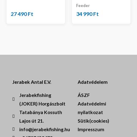
Feeder
27 490
Ft
34 990
Ft
Jerabek Antal E.V.
Adatvédelem
Jerabekfishing
ÁSZF
(JOKER) Horgászbolt
Adatvédelmi
Tatabánya Kossuth
nyilatkozat
Lajos út 21.
Sütik(cookies)
info@jerabekfishing.hu
Impresszum