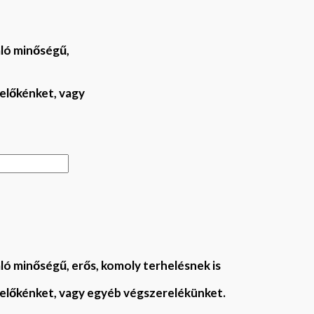
áló minőségű,
 előkénket
, vagy
ló minőségű, erős,
komoly terhelésnek is
 előkénket
, vagy egyéb végszerelékünket.