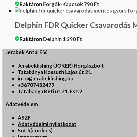
Raktáron
Forgók-Kapcsok
790
Ft
Delphin FDR Quicker Csavarodás 
Raktáron
Delphin
1 290
Ft
Jerabek Antal E.V.
Jerabekfishing (JOKER) Horgászbolt
Tatabánya Kossuth Lajos út 21.
info@jerabekfishing.hu
+36707432479
Tatabánya Réti út 71. Fsz.2.
Adatvédelem
ÁSZF
Adatvédelmi nyilatkozat
Sütik(cookies)
Impresszum