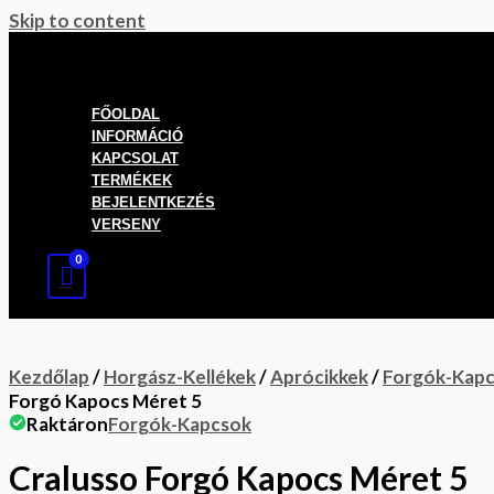
Skip to content
FŐOLDAL
INFORMÁCIÓ
KAPCSOLAT
TERMÉKEK
BEJELENTKEZÉS
VERSENY
Kezdőlap
/
Horgász-Kellékek
/
Aprócikkek
/
Forgók-Kap
Forgó Kapocs Méret 5
Raktáron
Forgók-Kapcsok
Cralusso Forgó Kapocs Méret 5