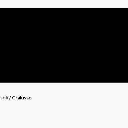
csok
/ Cralusso