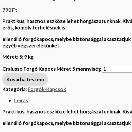
790
Ft
Praktikus, hasznos
eszköze lehet horgászatunknak.
Kiv
erős,
komoly terhelésnek is
ellenálló forgókapocs, melybe
biztonsággal akasztatjuk
egyéb végszerelékünket.
Méret; 5; 9 kg
Cralusso Forgó Kapocs Méret 5 mennyiség
Kosárba teszem
Kategória:
Forgók-Kapcsok
Leírás
Praktikus, hasznos
eszköze lehet horgászatunknak.
Kivá
ellenálló forgókapocs, melybe
biztonsággal akasztatjuk