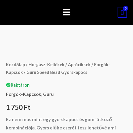
Skip
to
content
Guru
Speed
Bead
Kezdőlap
/
Horgász-Kellékek
/
Aprócikkek
/
Forgók-
Gyorskapocs
Kapcsok
/ Guru Speed Bead Gyorskapocs
mennyiség
Raktáron
Forgók-Kapcsok
,
Guru
1 750
Ft
Ez nem más mint egy gyorskapocs és gumi ütköző
kombinációja. Gyors előke cserét tesz lehetővé ami