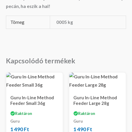
pecán, ha eszik a hal!
Tömeg
0005 kg
Kapcsolódó termékek
Guru In-Line Method
Guru In-Line Method
Feeder Small 36g
Feeder Large 28g
Raktáron
Raktáron
Guru
Guru
1 490
Ft
1 490
Ft