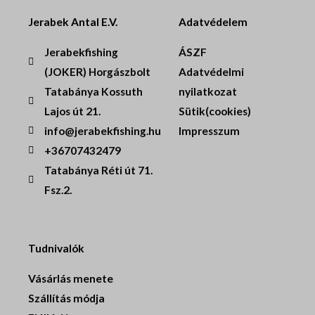
Jerabek Antal E.V.
Adatvédelem
Jerabekfishing
ÁSZF
(JOKER) Horgászbolt
Adatvédelmi
Tatabánya Kossuth
nyilatkozat
Lajos út 21.
Sütik(cookies)
info@jerabekfishing.hu
Impresszum
+36707432479
Tatabánya Réti út 71.
Fsz.2.
Tudnivalók
Vásárlás menete
Szállítás módja