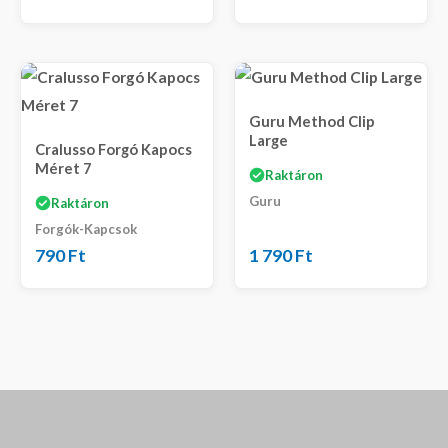
Guru Method Clip
Large
Cralusso Forgó Kapocs
Méret 7
Raktáron
Guru
Raktáron
Forgók-Kapcsok
790
Ft
1 790
Ft