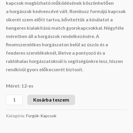
kapcsok
megbízható működésének köszönhetően
a
horgászok kedvencévé vál
t. Rombusz formájú kapcsok
sikerét szem előtt tartva, bővítettük a kínálatot a
hengeres kialakítású
match gyorskapcsokkal
. Négyféle
méretben áll a horgászok rendelkezésére. A
finomszerelékes horgászaton belül az
úszós és a
feederes szerelékeknél
, illetve a pontyozó és a
rablóhalas horgászatoknál is segítségünkre lesz, hiszen
rendkívül
gyors előkecserét biztosí
t.
Méret: 12-es
Kosárba teszem
Kategória:
Forgók-Kapcsok