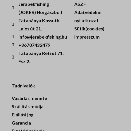
Jerabekfishing
ÁSZF
(JOKER) Horgászbolt
Adatvédelmi
Tatabánya Kossuth
nyilatkozat
Lajos út 21.
Sütik(cookies)
info@jerabekfishing.hu
Impresszum
+36707432479
Tatabánya Réti út 71.
Fsz.2.
Tudnivalók
Vásárlás menete
Szállítás módja
Elállási jog
Garancia