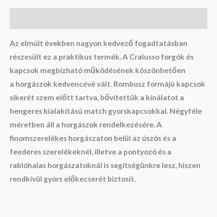
Leírás
Az elmúlt években nagyon kedvező fogadtatásban
részesült ez a praktikus termék. A
Cralusso forgók és
kapcsok
megbízható működésének köszönhetően
a
horgászok kedvencévé vál
t. Rombusz formájú kapcsok
sikerét szem előtt tartva, bővítettük a kínálatot a
hengeres kialakítású
match gyorskapcsokkal
. Négyféle
méretben áll a horgászok rendelkezésére. A
finomszerelékes horgászaton belül az
úszós és a
feederes szerelékeknél
, illetve a pontyozó és a
rablóhalas horgászatoknál is segítségünkre lesz, hiszen
rendkívül
gyors előkecserét biztosí
t.