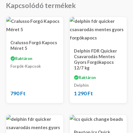
Kapcsolódó termékek
Cralusso Forgó Kapocs
Méret 5
Delphin FDR Quicker
Csavarodás Mentes
Raktáron
Gyors Forgókapocs
Forgók-Kapcsok
12/7 kg
Raktáron
Delphin
790
Ft
1 290
Ft
Preston Ics Quick