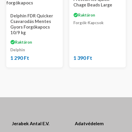
Chage Beads Large
Raktáron
Delphin FDR Quicker
Csavarodás Mentes
Forgók-Kapcsok
Gyors Forgókapocs
10/9 kg
Raktáron
Delphin
1 290
Ft
1 390
Ft
Jerabek Antal E.V.
Adatvédelem