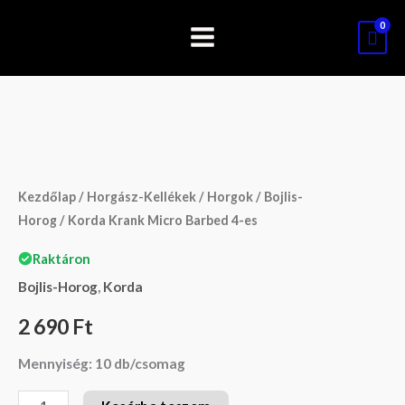
Skip
to
content
Korda
Krank
Micro
Kezdőlap
/
Horgász-Kellékek
/
Horgok
/
Bojlis-
Barbed
Horog
/ Korda Krank Micro Barbed 4-es
4-
Raktáron
es
Bojlis-Horog
,
Korda
mennyiség
2 690
Ft
Mennyiség: 10 db/csomag