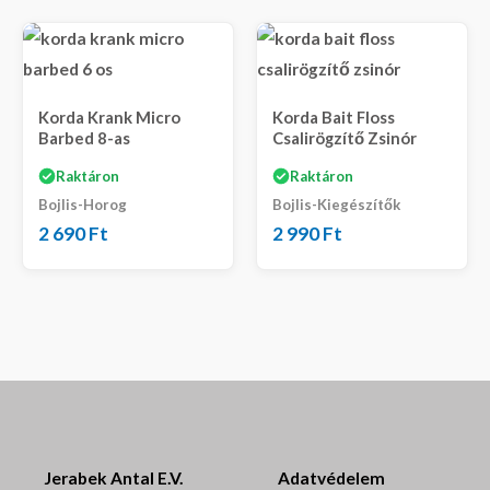
Korda Krank Micro
Korda Bait Floss
Barbed 8-as
Csalirögzítő Zsinór
Raktáron
Raktáron
Bojlis-Horog
Bojlis-Kiegészítők
2 690
Ft
2 990
Ft
Jerabek Antal E.V.
Adatvédelem