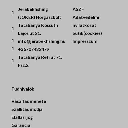
Jerabekfishing
ÁSZF
(JOKER) Horgászbolt
Adatvédelmi
Tatabánya Kossuth
nyilatkozat
Lajos út 21.
Sütik(cookies)
info@jerabekfishing.hu
Impresszum
+36707432479
Tatabánya Réti út 71.
Fsz.2.
Tudnivalók
Vásárlás menete
Szállítás módja
Elállási jog
Garancia