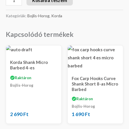
Kosárba teszem
Kategóriák:
Bojlis-Horog
,
Korda
Kapcsolódó termékek
Korda Shank Micro
Barbed 4-es
Raktáron
Fox Carp Hooks Curve
Shank Short 8-as Micro
Bojlis-Horog
Barbed
Raktáron
Bojlis-Horog
2 690
Ft
1 690
Ft