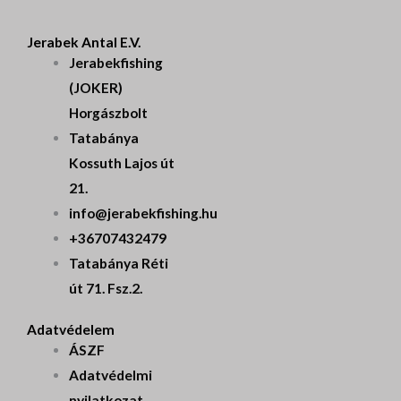
Jerabek Antal E.V.
Jerabekfishing
(JOKER)
Horgászbolt
Tatabánya
Kossuth Lajos út
21.
info@jerabekfishing.hu
+36707432479
Tatabánya Réti
út 71. Fsz.2.
Adatvédelem
ÁSZF
Adatvédelmi
nyilatkozat