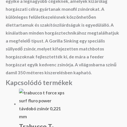
egyike a legnagyobb cégeknek, amelyek kizárólag
horgászati célra gyártanak monofil zsinórokat. A
különleges felületkezelésnek köszönhetően
élettartamuk és szakítószilárdságuk is egyedülálló. A
kínálatban minden horgásztechnikához megtalálhatjuk
a megfelelő típust. A Gorilla Sinking egy speciális
süllyedő zsinór, melyet kifejezetten matchbotos
horgászoknak fejlesztették ki, de mára a feeder
horgászat egyik kedvenc zsinórja. A világosbarna színű
damil 350 méteres kiszerelésben kapható.
Kapcsolódó termékek
Trabucco T-