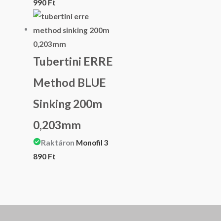
990
Ft
Tubertini ERRE
Method BLUE
Sinking 200m
0,203mm
Raktáron
Monofil
3
890
Ft