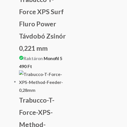
Force XPS Surf
Fluro Power
Távdobó Zsinór
0,221 mm
Raktáron
Monofil
5
490
Ft
Trabucco-T-
Force-XPS-
Method-