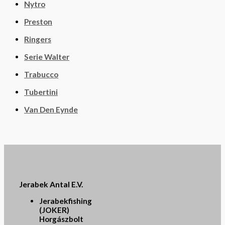
Nytro
Preston
Ringers
Serie Walter
Trabucco
Tubertini
Van Den Eynde
Jerabek Antal E.V.
Jerabekfishing
(JOKER)
Horgászbolt