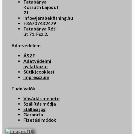
Tatabánya
Kossuth Lajos út
21.
info@jerabekfishing.hu
+36707432479
Tatabánya Réti
út 71. Fsz.2.
Adatvédelem
ÁSZF
Adatvédelmi
nyilatkozat
Sütik(cookies)
Impresszum
Tudnivalók
Vásárlás menete
Szállítás módja
Elállási jog
Garancia
Fizetési módok