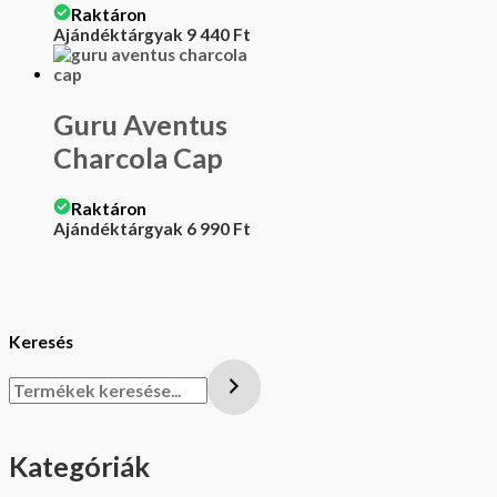
Raktáron
Ajándéktárgyak
9 440
Ft
Guru Aventus
Charcola Cap
Raktáron
Ajándéktárgyak
6 990
Ft
Keresés
Kategóriák