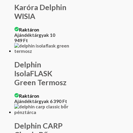
Karóra Delphin
WISIA
Raktáron
Ajándéktárgyak
10
949
Ft
Delphin
IsolaFLASK
Green Termosz
Raktáron
Ajándéktárgyak
6 390
Ft
Delphin CARP