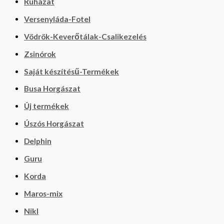
Ruházat
Versenyláda-Fotel
Vödrök-Keverőtálak-Csalikezelés
Zsinórok
Saját készítésű-Termékek
Busa Horgászat
Új termékek
Úszós Horgászat
Delphin
Guru
Korda
Maros-mix
Nikl