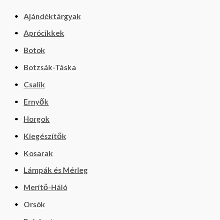
Ajándéktárgyak
Aprócikkek
Botok
Botzsák-Táska
Csalik
Ernyők
Horgok
Kiegészítők
Kosarak
Lámpák és Mérleg
Merítő-Háló
Orsók